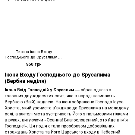
Писана ікона Входу
Господнього до Єрусалиму 11
× 13 см
950 грн
Ікони Входу Господнього до Єрусалима
(Вербна неділя)
Ікона Вхід Господній у Єрусалим
— образ одного з
головних двунадесятих свят, яке в народі називають
Вербною (Ваій) неділею. На іконі зображено Господа Ісуса
Христа, який урочисто в'їжджає до Єрусалима на молодому
ослі, а жителі міста зустрічають Його з пальмовими гілками
в руках, вигукуючи «Осанна! Благословенний, хто йде в ім'я
Господнє!». Ця подія стала прообразом добровільних
страждань Христа та Його Царського входу в Небесний