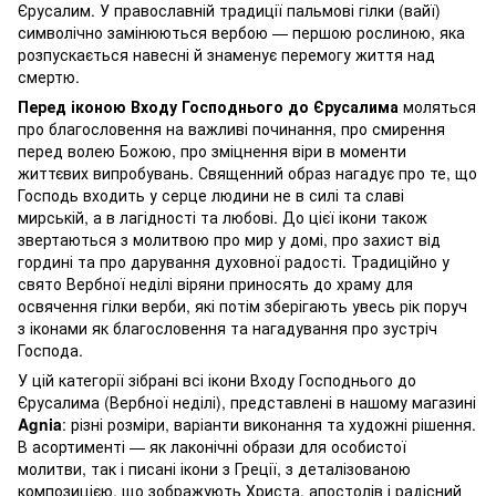
Єрусалим. У православній традиції пальмові гілки (вайї)
символічно замінюються вербою — першою рослиною, яка
розпускається навесні й знаменує перемогу життя над
смертю.
Перед іконою Входу Господнього до Єрусалима
моляться
про благословення на важливі починання, про смирення
перед волею Божою, про зміцнення віри в моменти
життєвих випробувань. Священний образ нагадує про те, що
Господь входить у серце людини не в силі та славі
мирській, а в лагідності та любові. До цієї ікони також
звертаються з молитвою про мир у домі, про захист від
гордині та про дарування духовної радості. Традиційно у
свято Вербної неділі віряни приносять до храму для
освячення гілки верби, які потім зберігають увесь рік поруч
з іконами як благословення та нагадування про зустріч
Господа.
У цій категорії зібрані всі ікони Входу Господнього до
Єрусалима (Вербної неділі), представлені в нашому магазині
Agnia
: різні розміри, варіанти виконання та художні рішення.
В асортименті — як лаконічні образи для особистої
молитви, так і писані ікони з Греції, з деталізованою
композицією, що зображують Христа, апостолів і радісний