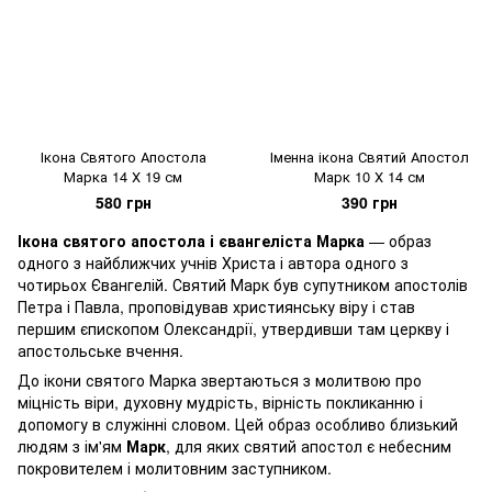
Ікона Святого Апостола
Іменна ікона Святий Апостол
Марка 14 Х 19 см
Марк 10 Х 14 см
580 грн
390 грн
Ікона святого апостола і євангеліста Марка
— образ
одного з найближчих учнів Христа і автора одного з
чотирьох Євангелій. Святий Марк був супутником апостолів
Петра і Павла, проповідував християнську віру і став
першим єпископом Олександрії, утвердивши там церкву і
апостольське вчення.
До ікони святого Марка звертаються з молитвою про
міцність віри, духовну мудрість, вірність покликанню і
допомогу в служінні словом. Цей образ особливо близький
людям з ім'ям
Марк
, для яких святий апостол є небесним
покровителем і молитовним заступником.