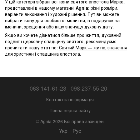
У цій категорії зібрані всі ікони святого апостола Марка,
представлені в нашому магазині
Agnia
: різні розміри,
варіанти виконання і художні рішення. Тут ви можете
вибрати ікону для особистої молитви, в подарунок на
іменини, хрещення або іншу значущу духовну дату.
Якщо ви хочете дізнатися більше про життя, духовний
подвиг і церковну спадщину святого, рекомендуємо
прочитати нашу статтю:
Святий Марк — житіє, значення
для християн і спадщина апостола
.
063 141-61-23
098 237-55-20
Контактна інформація
Повна версія сайту
© Agnia 2026 Всі права захищені
Укр
Рус