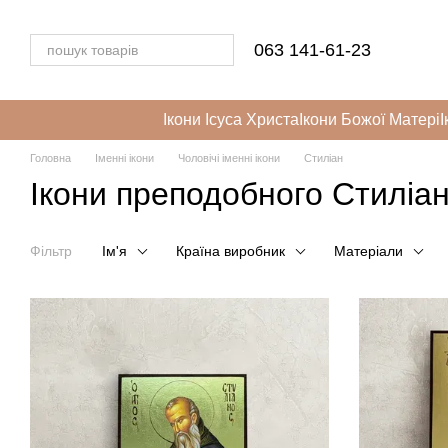
Перейти до основного контенту
063 141-61-23
Ікони Ісуса Христа
Ікони Божої Матері
І
Головна
Іменні ікони
Чоловічі іменні ікони
Стиліан
Ікони преподобного Стиліа
Фільтр
Ім'я
Країна виробник
Матеріали