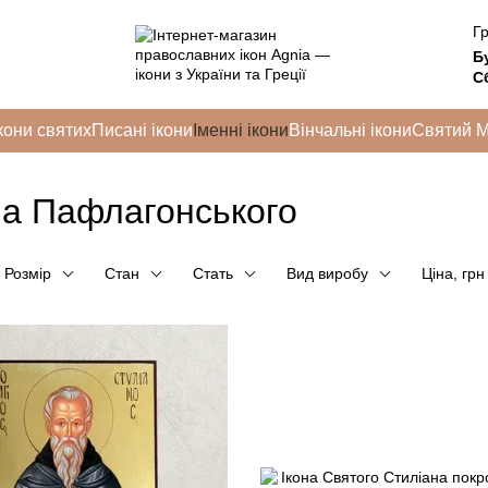
Гр
Б
Сб
кони святих
Писані ікони
Іменні ікони
Вінчальні ікони
Святий 
на Пафлагонського
Розмір
Стан
Стать
Вид виробу
Ціна, грн