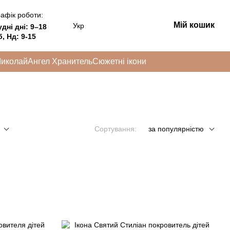
афік роботи:
Мій кошик
Укр
удні дні:
9–18
, Нд: 9-15
Миколай
Ангел Хранитель
Сюжетні ікони
Сортування:
за популярністю