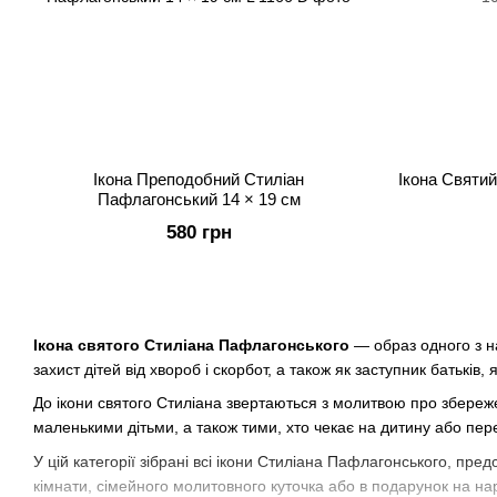
Ікона Преподобний Стиліан
Ікона Святий
Пафлагонський 14 × 19 см
580 грн
Ікона святого Стиліана Пафлагонського
— образ одного з на
захист дітей від хвороб і скорбот, а також як заступник батьків,
До ікони святого Стиліана звертаються з молитвою про збережен
маленькими дітьми, а також тими, хто чекає на дитину або пере
У цій категорії зібрані всі ікони Стиліана Пафлагонського, пре
кімнати, сімейного молитовного куточка або в подарунок на на