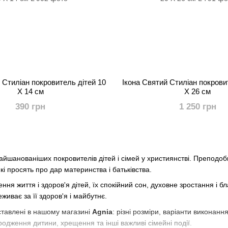
 Стиліан покровитель дітей 10
Ікона Святий Стиліан покрови
Х 14 см
Х 26 см
390 грн
1 250 грн
йшанованіших покровителів дітей і сімей у християнстві. Преподоб
 які просять про дар материнства і батьківства.
ня життя і здоров'я дітей, їх спокійний сон, духовне зростання і б
живає за її здоров'я і майбутнє.
дставлені в нашому магазині
Agnia
: різні розміри, варіанти виконанн
родження дитини, хрещення та інші важливі сімейні події.