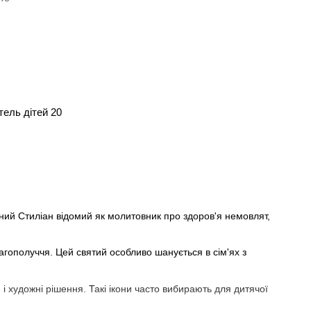
тель дітей 20
ний Стиліан відомий як молитовник про здоров'я немовлят,
лагополуччя. Цей святий особливо шанується в сім'ях з
я і художні рішення. Такі ікони часто вибирають для дитячої