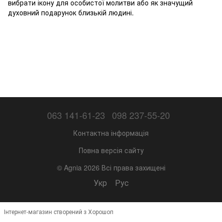
вибрати ікону для особистої молитви або як значущий
духовний подарунок близькій людині.
063 141-61-23
098 237-55-20
Контактна інформація
Повна версія сайту
© Agnia 2026 Всі права захищені
Укр
Рус
Інтернет-магазин створений з Хорошоп