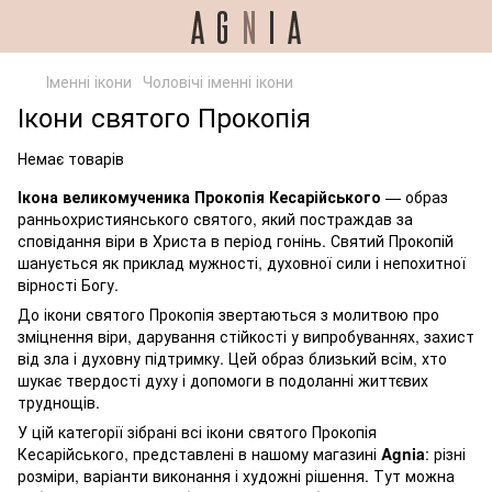
Іменні ікони
Чоловічі іменні ікони
Ікони святого Прокопія
Немає товарів
Ікона великомученика Прокопія Кесарійського
— образ
ранньохристиянського святого, який постраждав за
сповідання віри в Христа в період гонінь. Святий Прокопій
шанується як приклад мужності, духовної сили і непохитної
вірності Богу.
До ікони святого Прокопія звертаються з молитвою про
зміцнення віри, дарування стійкості у випробуваннях, захист
від зла і духовну підтримку. Цей образ близький всім, хто
шукає твердості духу і допомоги в подоланні життєвих
труднощів.
У цій категорії зібрані всі ікони святого Прокопія
Кесарійського, представлені в нашому магазині
Agnia
: різні
розміри, варіанти виконання і художні рішення. Тут можна