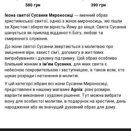
580 грн
390 грн
Ікона святої Сусанни Мироносиці
— іменний образ
християнської святої, однієї з жінок-мироносиць, які пішли
за Христом і зберегли вірність Йому до кінця. Свята Сусанна
шанується як приклад відданості Богу, любові та
смиренного служіння.
До ікони святої Сусанни звертаються з молитвою про
зміцнення віри, захист сім'ї, допомогу в життєвих
випробуваннях і духовну підтримку. Цей образ особливо
близький жінкам
з ім'ям Сусанна
, для яких свята є
небесною покровителькою і заступницею, а також всім, хто
шукає розради і натхнення в молитві.
У цій категорії зібрані всі ікони Сусанни Мироносиці,
представлені в нашому магазині
Agnia
: різні розміри,
варіанти виконання і художні рішення. Тут можна вибрати
ікону для особистої молитви, в подарунок на хрестини, день
народження або як значущий духовний образ для дому.