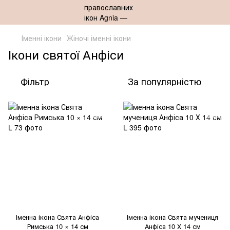
Іменні ікони
Жіночі іменні ікони
Ікони святої Анфіси
Фільтр
За популярністю
Іменна ікона Свята Анфіса
Іменна ікона Свята мучениця
Римська 10 × 14 см
Анфіса 10 Х 14 см