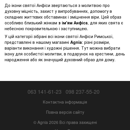
До ікони святої Анфіси звертаються з молитвою про
духовну міцність, захист у випробуваннях, допомогу в
складних життєвих обставинах і зміцнення віри. Цей образ
особливо близький жінкам
з ім'ям Анфіса
, для яких свята є
небесною покровителькою і заступницею.
У цій категорії зібрані всі ікони святої Анфіси Римської,
представлені в нашому магазині
Agnia
: різні розміри,
варіанти виконання і художні рішення. Тут можна вибрати
ікону для особистої молитви, в подарунок на хрестини, день
народження або як значущий духовний образ для дому.
063 141-61-23
098 237-55-20
Контактна інформація
Повна версія сайту
© Agnia 2026 Всі права захищені