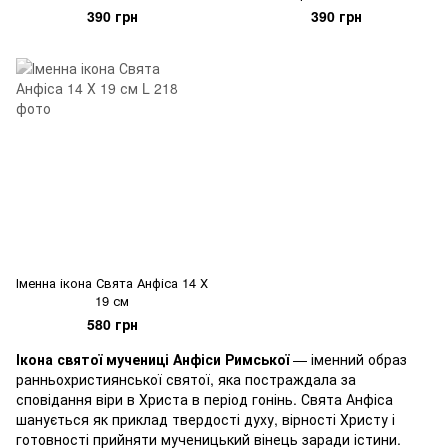
390 грн
390 грн
Іменна ікона Свята Анфіса 14 Х
19 см
580 грн
Ікона святої мучениці Анфіси Римської
— іменний образ
ранньохристиянської святої, яка постраждала за
сповідання віри в Христа в період гонінь. Свята Анфіса
шанується як приклад твердості духу, вірності Христу і
готовності прийняти мученицький вінець заради істини.