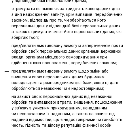
у відповідній базі персональних даних;
отримувати не пізніш як за тридцять календарних днів
з дня надходження запиту, крім випадків, передбачених
законом, відповідь про те, чи зберігаються його
персональні дані у відповідній базі персональних даних,
а також отримувати зміст його персональних даних, які
зберігаються;
пред'являти вмотивовану вимогу із запереченням проти
обробки своїх персональних даних органами державної
влади, органами місцевого самоврядування при
здійсненні їхніх повноважень, передбачених законом;
пред'являти вмотивовану вимогу щодо зміни або
знищення своїх персональних даних будь-яким
володільцем та розпорядником цієї бази, якщо ці дані
обробляються незаконно чи є недостовірними;
на захист своїх персональних даних від незаконної
обробки та випадкової втрати, знищення, пошкодження
у зв'язку з умисним приховуванням, ненаданням
чи несвоєчасним їх наданням, а також на захист від
надання відомостей, що є недостовірними чи ганьблять
честь, гідність та ділову репутацію фізичної особи;