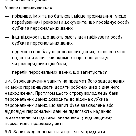
У запиті зазначаються:
прізвище, ім'я та по батькові, місце проживання (місце
перебування) і реквізити документа, що посвідчує особу
суб’єкта персональних даних;
інші відомості, що дають змогу ідентифікувати особу
суб’єкта персональних даних;
відомості про базу персональних даних, стосовно якої
подається запит, чи відомості про володільця
чи розпорядника цієї бази;
перелік персональних даних, що запитуються.
9.4. Строк вивчення запиту на предмет його задоволення
не може перевищувати десяти робочих днів з дня його
надходження. Протягом цього строку володілець бази
персональних даних доводить до відома суб’єкта
персональних даних, що запит буде задоволене або
відповідні персональні дані не підлягають наданню,
із зазначенням підстави, визначеної у відповідному
нормативно-правовому акті.
9.5. Запит задовольняється протягом тридцяти