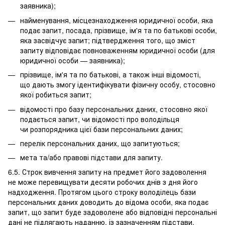
заявника);
найменування, місцезнаходження юридичної особи, яка
подає запит, посада, прізвище, ім'я та по батькові особи,
яка засвідчує запит; підтвердження того, що зміст
запиту відповідає повноваженням юридичної особи (для
юридичної особи — заявника);
прізвище, ім'я та по батькові, а також інші відомості,
що дають змогу ідентифікувати фізичну особу, стосовно
якої робиться запит;
відомості про базу персональних даних, стосовно якої
подається запит, чи відомості про володільця
чи розпорядника цієї бази персональних даних;
перелік персональних даних, що запитуються;
мета та/або правові підстави для запиту.
6.5. Строк вивчення запиту на предмет його задоволення
не може перевищувати десяти робочих днів з дня його
надходження. Протягом цього строку володілець бази
персональних даних доводить до відома особи, яка подає
запит, що запит буде задоволене або відповідні персональні
дані не підлягають наданню, із зазначенням підстави,