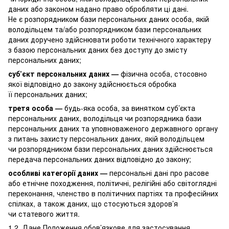
даних або законом надано право обробляти ці дані.
Не є розпорядником бази персональних даних особа, якій
володільцем та/або розпорядником бази персональних
даних доручено здійснювати роботи технічного характеру
з базою персональних даних без доступу до змісту
персональних даних;
суб’єкт персональних даних —
фізична особа, стосовно
якої відповідно до закону здійснюється обробка
її персональних даних;
третя особа —
будь-яка особа, за винятком суб’єкта
персональних даних, володільця чи розпорядника бази
персональних даних та уповноваженого державного органу
з питань захисту персональних даних, якій володільцем
чи розпорядником бази персональних даних здійснюється
передача персональних даних відповідно до закону;
особливі категорії даних —
персональні дані про расове
або етнічне походження, політичні, релігійні або світоглядні
переконання, членство в політичних партіях та професійних
спілках, а також даних, що стосуються здоров’я
чи статевого життя.
1.2. Дане Положення обов’язкове для застосування