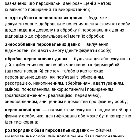
зазначено, що персональні дані розміщені з метою
їх вільного поширення та використання);
згода суб’єкта персональних даних
— будь-яке
документоване, добровільне волевиявлення фізичної особи
щодо надання дозволу на обробку її персональних даних
відповідно до сформульованої мети їх обробки;
знеособлення персональних даних
— вилучення
відомостей, які дають змогу ідентифікувати особу;
обробка персональних даних —
будь-яка дія або сукупність
дій, здійснених повністю або частково в інформаційній
(автоматизованій) системі та/або в картотеках
персональних даних, які пов’язані зі збиранням,
реєстрацією, накопиченням, зберіганням, адаптуванням,
зміною, поновленням, використанням і поширенням
(розповсюдженням, реалізацією, передачею),
знеособленням, знищенням відомостей про фізичну особу;
персональні дані —
відомості чи сукупність відомостей про
фізичну особу, яка ідентифікована або може бути конкретно
ідентифікована;
розпорядник бази персональних даних —
фізична
чи юридична особа, якій володільцем бази персональних