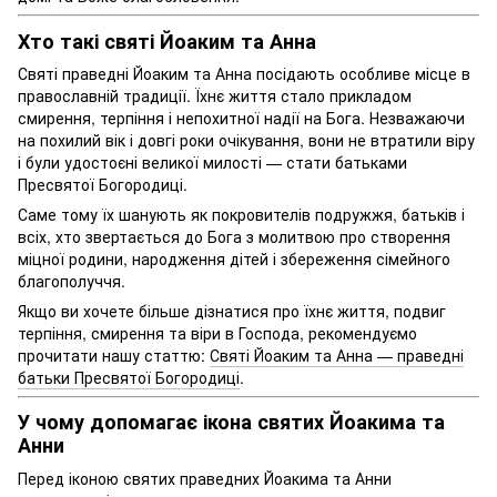
Хто такі святі Йоаким та Анна
Святі праведні Йоаким та Анна посідають особливе місце в
православній традиції. Їхнє життя стало прикладом
смирення, терпіння і непохитної надії на Бога. Незважаючи
на похилий вік і довгі роки очікування, вони не втратили віру
і були удостоєні великої милості — стати батьками
Пресвятої Богородиці.
Саме тому їх шанують як покровителів подружжя, батьків і
всіх, хто звертається до Бога з молитвою про створення
міцної родини, народження дітей і збереження сімейного
благополуччя.
Якщо ви хочете більше дізнатися про їхнє життя, подвиг
терпіння, смирення та віри в Господа, рекомендуємо
прочитати нашу статтю:
Святі Йоаким та Анна — праведні
батьки Пресвятої Богородиці
.
У чому допомагає ікона святих Йоакима та
Анни
Перед іконою святих праведних Йоакима та Анни