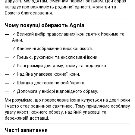
дарують молодятам, сімейним парам і батькам. Цей образ
нагадує про важливість родинної єдності, молитви та
Божого благословення.
Чому покупці обирають Agnia
✓ Великий вибір православних ікон святих Йоакима та
Анни.
✓ Канонічні зображення високої якості.
✓ Грецькі, рукописні та ексклюзивні ікони.
✓ Різні розміри для дому, храму та подарунка.
✓ Надійна упаковка кожної ікони.
✓ Швидка доставка по всій Україні.
✓ Допомога у виборі відповідного образу.
Ми розуміємо, що православна ікона купується на довгі роки
і часто стає родинною святинею. Тому приділяємо особливу
увагу якості кожного образу, надійній упаковці та
бережливій доставці.
Часті запитання