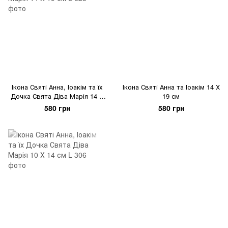
Ікона Святі Анна, Іоакім та їх
Ікона Святі Анна та Іоакім 14 Х
Дочка Свята Діва Марія 14 Х
19 см
19 см
580 грн
580 грн