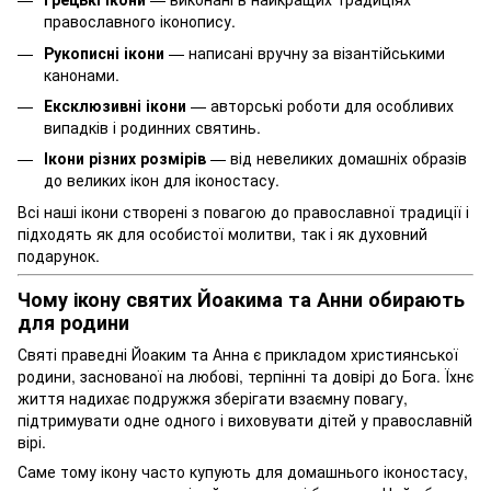
православного іконопису.
Рукописні ікони
— написані вручну за візантійськими
канонами.
Ексклюзивні ікони
— авторські роботи для особливих
випадків і родинних святинь.
Ікони різних розмірів
— від невеликих домашніх образів
до великих ікон для іконостасу.
Всі наші ікони створені з повагою до православної традиції і
підходять як для особистої молитви, так і як духовний
подарунок.
Чому ікону святих Йоакима та Анни обирають
для родини
Святі праведні Йоаким та Анна є прикладом християнської
родини, заснованої на любові, терпінні та довірі до Бога. Їхнє
життя надихає подружжя зберігати взаємну повагу,
підтримувати одне одного і виховувати дітей у православній
вірі.
Саме тому ікону часто купують для домашнього іконостасу,