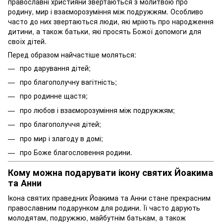
православні християни звертаються з молитвою про
родину, мир і взаєморозуміння між подружжям. Особливо
часто до них звертаються люди, які мріють про народження
дитини, а також батьки, які просять Божої допомоги для
своїх дітей.
Перед образом найчастіше моляться:
про дарування дітей;
про благополучну вагітність;
про родинне щастя;
про любов і взаєморозуміння між подружжям;
про благополуччя дітей;
про мир і злагоду в домі;
про Боже благословення родини.
Кому можна подарувати ікону святих Йоакима
та Анни
Ікона святих праведних Йоакима та Анни стане прекрасним
православним подарунком для родини. Її часто дарують
молодятам, подружжю, майбутнім батькам, а також