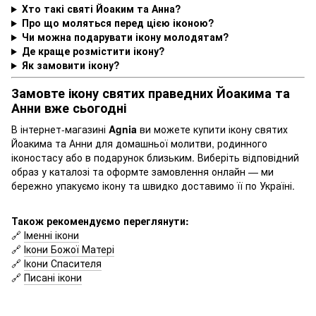
Хто такі святі Йоаким та Анна?
Про що моляться перед цією іконою?
Чи можна подарувати ікону молодятам?
Де краще розмістити ікону?
Як замовити ікону?
Замовте ікону святих праведних Йоакима та
Анни вже сьогодні
В інтернет-магазині
Agnia
ви можете купити ікону святих
Йоакима та Анни для домашньої молитви, родинного
іконостасу або в подарунок близьким. Виберіть відповідний
образ у каталозі та оформте замовлення онлайн — ми
бережно упакуємо ікону та швидко доставимо її по Україні.
Також рекомендуємо переглянути:
🔗
Іменні ікони
🔗
Ікони Божої Матері
🔗
Ікони Спасителя
🔗
Писані ікони