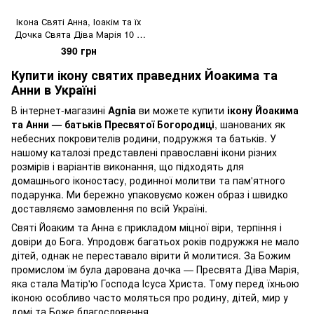
Ікона Святі Анна, Іоакім та їх
Дочка Свята Діва Марія 10 Х
14 см
390 грн
Купити ікону святих праведних Йоакима та
Анни в Україні
В інтернет-магазині
Agnia
ви можете купити
ікону Йоакима
та Анни — батьків Пресвятої Богородиці
, шанованих як
небесних покровителів родини, подружжя та батьків. У
нашому каталозі представлені православні ікони різних
розмірів і варіантів виконання, що підходять для
домашнього іконостасу, родинної молитви та пам'ятного
подарунка. Ми бережно упаковуємо кожен образ і швидко
доставляємо замовлення по всій Україні.
Святі Йоаким та Анна є прикладом міцної віри, терпіння і
довіри до Бога. Упродовж багатьох років подружжя не мало
дітей, однак не переставало вірити й молитися. За Божим
промислом їм була дарована дочка — Пресвята Діва Марія,
яка стала Матір'ю Господа Ісуса Христа. Тому перед їхньою
іконою особливо часто моляться про родину, дітей, мир у
домі та Боже благословення.