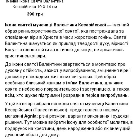
Іменна ікона Свята Валентина
Кесарійська 10 Х 14 см
390 грн
Ікона святої мучениці Валентини Кесарійської
— іменний
образ ранньохристиянської святої, яка постраждала за
сповідання віри в Христа в часи жорстоких гонінь. Свята
Валентина шанується як приклад твердості духу, вірності
Богу і готовності йти за істиною до кінця, не зрікаючись
християнської віри.
До ікони святої Валентини звертаються з молитвою про
духовну стійкість, захист у випробуваннях, зміцнення віри і
допомогу в складних життєвих ситуаціях. Цей образ
особливо близький жінкам
з ім'ям Валентина,
для яких
свята є небесною покровителькою і заступницею, а також
всім, хто шукає підтримки і розради в період випробувань.
У цій категорії зібрані всі ікони святої мучениці Валентини
Кесарійської (Палестинської), представлені в нашому
магазині
Agnia
: різні розміри, варіанти виконання і художні
рішення. Тут можна вибрати ікону для особистої молитви, в
подарунок на хрестини, день народження або як значущий
духовний образ для дому.