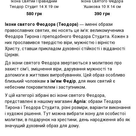
Ікона Святий Праведний
Ікона Святого Федора
Теодор Студит 14 Х 19 см
Ушакова 10 Х 14 см
580 грн
390 грн
Ікони святого Феодора (Теодора)
— іменні образи
православних святих, які носять це ім'я: великомученика
Феодора Тирона і преподобного Феодора Студита. Кожен з
них прославився твердістю віри, мужністю і вірністю
Христу, ставши прикладом духовної стійкості і відданості
Церкві.
До ікони святого Феодора звертаються з молитвою про
захист сім'ї, зміцнення віри, дарування мужності та
допомоги в життєвих випробуваннях. Цей образ особливо
близький чоловікам
з ім'ям Федір
, для яких святий є
небесним покровителем і заступником.
У цій категорії зібрані всі ікони святого Феодора,
представлені в нашому магазині
Agnia
: образи Теодора
Тирона і Теодора Студита, різні розміри, варіанти виконання
і художні рішення. Тут можна вибрати ікону для особистої
молитви, в подарунок на хрестини, день народження або як
значущий духовний образ для дому.