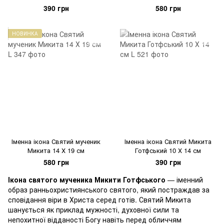
390 грн
580 грн
НОВИНКА
Іменна ікона Святий мученик
Іменна ікона Святий Микита
Микита 14 Х 19 см
Готфський 10 Х 14 см
580 грн
390 грн
Ікона святого мученика Микити Готфського
— іменний
образ ранньохристиянського святого, який постраждав за
сповідання віри в Христа серед готів. Святий Микита
шанується як приклад мужності, духовної сили та
непохитної відданості Богу навіть перед обличчям