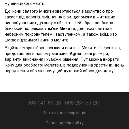
мученицької смерті.
До ікони святого Микити звертаються з молитвою про
захист від ворогів, зміцнення віри, допомогу в життєвих
випробуваннях і духовну стійкість. Цей образ особливо
близький чоловікам
з ім'ям Микита
, для яких святий є
небесним покровителем і заступником, а також всім, хто
шукає підтримки і сили в молитві.
У цій категорії зібрані всі ікони святого Микити Готфського,
представлені в нашому магазині
Agnia
: різні розміри,
варіанти виконання і художні рішення. Тут можна вибрати
ікону для особистої молитви, в подарунок на хрестини, день
народження або як значущий духовний образ для дому.
063 141-61-23
098 237-55-20
Контактна інформація
Повна версія сайту