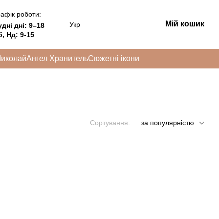
афік роботи:
Мій кошик
Укр
удні дні:
9–18
, Нд: 9-15
Миколай
Ангел Хранитель
Сюжетні ікони
Сортування:
за популярністю