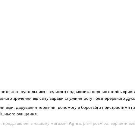
петського пустельника і великого подвижника перших століть христи
ного зречення від світу заради служіння Богу і безперервного духо
я віри, дарування терпіння, допомогу в боротьбі з пристрастями і 
трішнього очищення.
го, представлені в нашому магазині
Agnia
: різні розміри, варіанти в