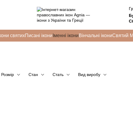
Гр
Б
Сб
кони святих
Писані ікони
Іменні ікони
Вінчальні ікони
Святий 
Розмір
Стан
Стать
Вид виробу