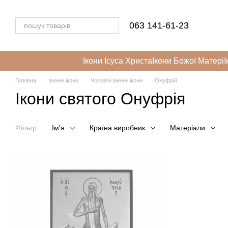
Перейти до основного контенту
063 141-61-23
Ікони Ісуса Христа
Ікони Божої Матері
І
Головна
Іменні ікони
Чоловічі іменні ікони
Онуфрій
Ікони святого Онуфрія
Фільтр
Ім'я
Країна виробник
Матеріали