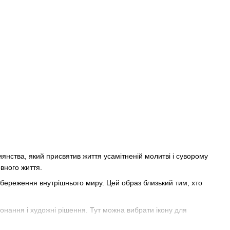
янства, який присвятив життя усамітненій молитві і суворому
вного життя.
збереження внутрішнього миру. Цей образ близький тим, хто
иконання і художні рішення. Тут можна вибрати ікону для