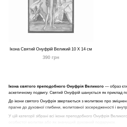
Ікона Святий Онуфрій Великий 10 Х 14 см
390 грн
Ікона святого преподобного Онуфрія Великого
— образ єги
аскетичному подвигу. Святий Онуфрій шанується як приклад пов
До ікони святого Онуфрія звертаються з молитвою про зміцненн
прагне до духовної глибини, молитовної зосередженості і вну
У цій категорії зібрані всі ікони преподобного Онуфрія Велико
особистої молитви або як значущий духовний подарунок.