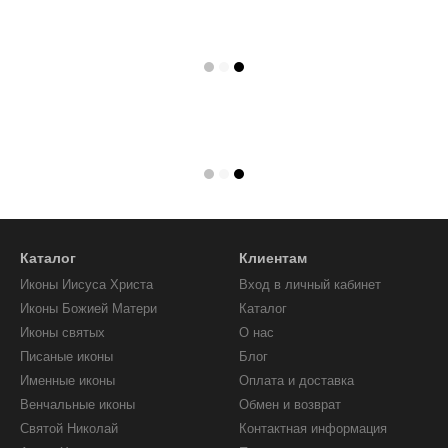
Каталог
Клиентам
Иконы Иисуса Христа
Вход в личный кабинет
Иконы Божией Матери
Каталог
Иконы святых
О нас
Писаные иконы
Блог
Именные иконы
Оплата и доставка
Венчальные иконы
Обмен и возврат
Святой Николай
Контактная информация