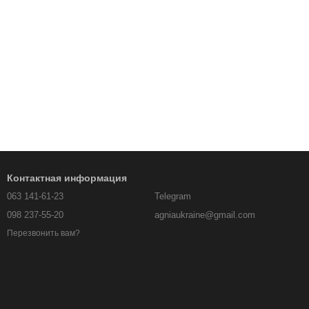
Контактная информация
063 141-61-23
Telegram
098 237-55-20
agniaukraine@gmail.com
Перезвонить вам?