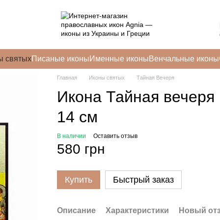
ы святых
Писаные иконы
Именные иконы
Венчальные иконы
Главная
Иконы святых
Тайная Вечеря
Икона Тайная вечеря 
14 см
В наличии
Оставить отзыв
580 грн
Купить
Быстрый заказ
Описание
Характеристики
Новый от