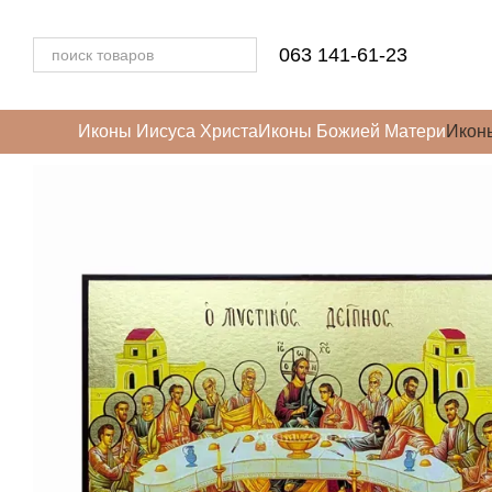
Перейти к основному контенту
063 141-61-23
Иконы Иисуса Христа
Иконы Божией Матери
Икон