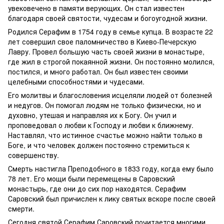
увековечено в памяти верующих. Он стал известен
благодаря своей святости, чудесам и богоугодной жизни.
Родился Серафим в 1754 году в семье купца. В возрасте 22
лет совершил свое паломничество в Киево-Печерскую
Лавру. Провел большую часть своей жизни в монастыре,
где жил в строгой покаянной жизни. Он постоянно молился,
постился, и много работал. Он был известен своими
целебными способностями и чудесами.
Его молитвы и благословения исцеляли людей от болезней
и недугов. Он помогал людям не только физически, но и
духовно, утешая и направляя их к Богу. Он учил и
проповедовал о любви к Господу и любви к ближнему.
Наставлял, что истинное счастье можно найти только в
Боге, и что человек должен постоянно стремиться к
совершенству.
Смерть настигла Преподобного в 1833 году, когда ему было
78 лет. Его мощи были перемещены в Саровский
монастырь, где они до сих пор находятся. Серафим
Саровский был причислен к лику святых вскоре после своей
смерти.
Сегодня святой Серафим Саровский почитается многими