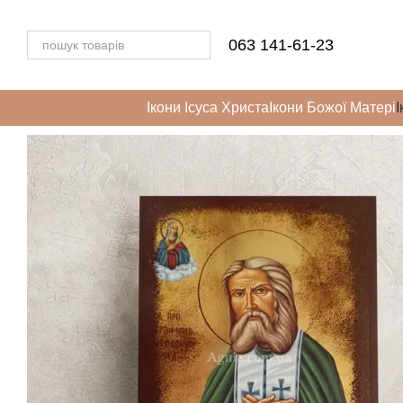
Перейти до основного контенту
063 141-61-23
Ікони Ісуса Христа
Ікони Божої Матері
І