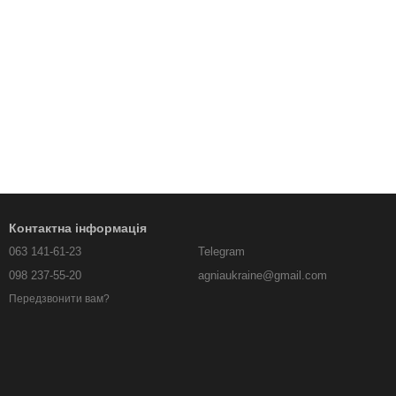
Контактна інформація
063 141-61-23
Telegram
098 237-55-20
agniaukraine@gmail.com
Передзвонити вам?