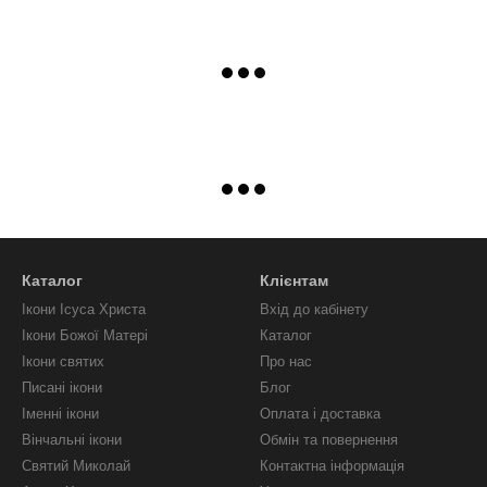
Каталог
Клієнтам
Ікони Ісуса Христа
Вхід до кабінету
Ікони Божої Матері
Каталог
Ікони святих
Про нас
Писані ікони
Блог
Іменні ікони
Оплата і доставка
Вінчальні ікони
Обмін та повернення
Святий Миколай
Контактна інформація