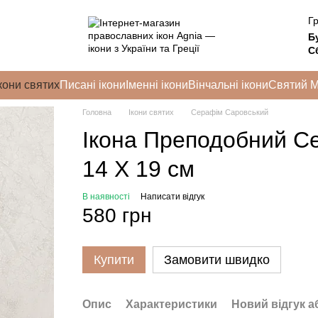
Гр
Б
Сб
кони святих
Писані ікони
Іменні ікони
Вінчальні ікони
Святий 
Головна
Ікони святих
Серафім Саровський
Ікона Преподобний С
14 Х 19 см
В наявності
Написати відгук
580 грн
Купити
Замовити швидко
Опис
Характеристики
Новий відгук а