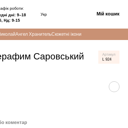
афік роботи:
Мій кошик
Укр
удні дні:
9–18
, Нд: 9-15
Миколай
Ангел Хранитель
Сюжетні ікони
ерафим Саровський
Артикул
L 924
бо коментар