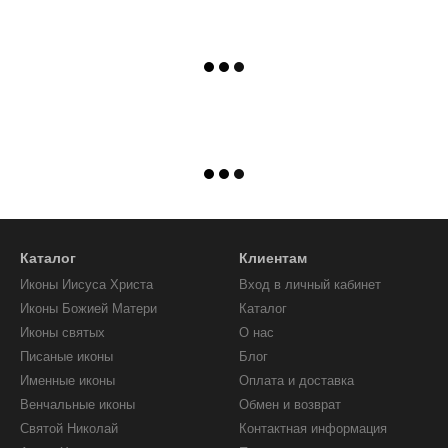
Каталог
Клиентам
Иконы Иисуса Христа
Вход в личный кабинет
Иконы Божией Матери
Каталог
Иконы святых
О нас
Писаные иконы
Блог
Именные иконы
Оплата и доставка
Венчальные иконы
Обмен и возврат
Святой Николай
Контактная информация