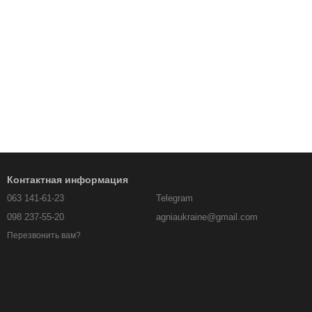
Контактная информация
063 141-61-23
Telegram
098 237-55-20
agniaukraine@gmail.com
Перезвонить вам?