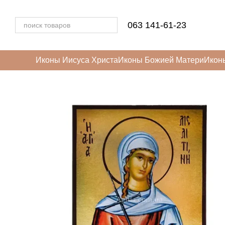
Перейти к основному контенту
063 141-61-23
Иконы Иисуса Христа
Иконы Божией Матери
Икон