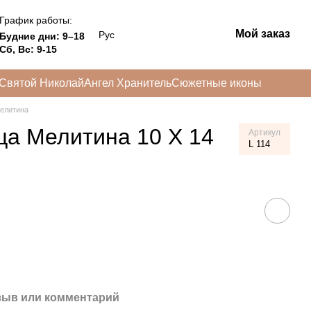
График работы:
Мой заказ
Рус
Будние дни: 9–18
Сб, Вс: 9-15
Святой Николай
Ангел Хранитель
Сюжетные иконы
елитина
ца Мелитина 10 Х 14
Артикул
L 114
зыв или комментарий