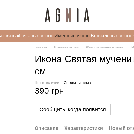
ы святых
Писаные иконы
Именные иконы
Венчальные иконы
Главная
Именные иконы
Женские именные иконы
М
Икона Святая мучени
см
Нет в наличии
Оставить отзыв
390 грн
Сообщить, когда появится
Описание
Характеристики
Новый от