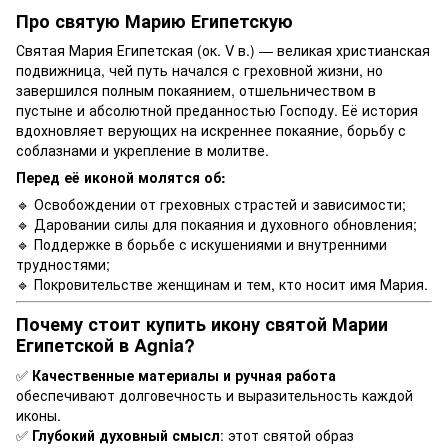
Про святую Марию Египетскую
Святая Мария Египетская (ок. V в.) — великая христианская
подвижница, чей путь начался с греховной жизни, но
завершился полным покаянием, отшельничеством в
пустыне и абсолютной преданностью Господу. Её история
вдохновляет верующих на искреннее покаяние, борьбу с
соблазнами и укрепление в молитве.
Перед её иконой молятся об:
🔹 Освобождении от греховных страстей и зависимости;
🔹 Даровании силы для покаяния и духовного обновления;
🔹 Поддержке в борьбе с искушениями и внутренними
трудностями;
🔹 Покровительстве женщинам и тем, кто носит имя Мария.
Почему стоит купить икону святой Марии
Египетской в Agnia?
✅
Качественные материалы и ручная работа
обеспечивают долговечность и выразительность каждой
иконы.
✅
Глубокий духовный смысл
: этот святой образ