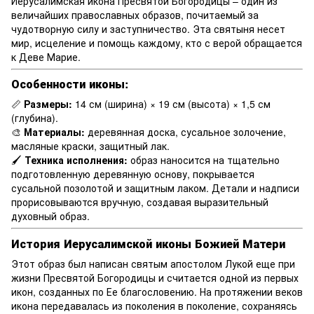
Иерусалимская икона Пресвятой Богородицы – один из
величайших православных образов, почитаемый за
чудотворную силу и заступничество. Эта святыня несет
мир, исцеление и помощь каждому, кто с верой обращается
к Деве Марие.
Особенности иконы:
📏
Размеры:
14 см (ширина) × 19 см (высота) × 1,5 см
(глубина).
🎨
Материалы:
деревянная доска, сусальное золочение,
масляные краски, защитный лак.
🖌
Техника исполнения:
образ наносится на тщательно
подготовленную деревянную основу, покрывается
сусальной позолотой и защитным лаком. Детали и надписи
прорисовываются вручную, создавая выразительный
духовный образ.
История Иерусалимской иконы Божией Матери
Этот образ был написан святым апостолом Лукой еще при
жизни Пресвятой Богородицы и считается одной из первых
икон, созданных по Ее благословению. На протяжении веков
икона передавалась из поколения в поколение, сохраняясь