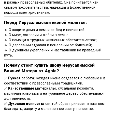
в разных православных обителях. Она почитается как
символ покровительства, надежды и Божественной
помощи всем христианам.
Перед Иерусалимской иконой молятся:
🔹 О защите дома и семьи от бед и несчастий;
🔹 О мире, согласии и любви в семье;
🔹 О помощи в трудных жизненных обстоятельствах;
🔹 О даровании здравия и исцелении от болезней;
🔹 О духовном укреплении и наставлении на праведный
путь.
Почему стоит купить икону Иерусалимской
Божьей Матери от Agnia?
✅
Ручная работа:
каждая икона создается с любовью и в
соответствии с православными традициями.
✅
Качественные материалы:
сусальная позолота,
масляная живопись и натуральное дерево обеспечивают
долговечность.
✅
Духовная ценность:
святой образ принесет в ваш дом
благодать, защиту и молитвенное заступничество.