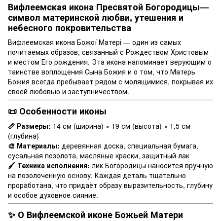
Вифлеемская икона Пресвятой Богородицы—
символ материнской любви, утешения и
небесного покровительства
Вифлеемская икона Божої Матері — один из самых
почитаемых образов, связанный с Рождеством Христовым
и местом Его рождения. Эта икона напоминает верующим о
таинстве воплощения Сына Божия и о том, что Матерь
Божия всегда пребывает рядом с молящимися, покрывая их
своей любовью и заступничеством.
📜 Особенности иконы
📏 Размеры:
14 см (ширина) × 19 см (высота) × 1,5 см
(глубина)
🎨 Материалы:
деревянная доска, специальная бумага,
сусальная позолота, масляные краски, защитный лак
🖌 Техника исполнения:
лик Богородицы наносится вручную
на позолоченную основу. Каждая деталь тщательно
проработана, что придаёт образу выразительность, глубину
и особое духовное сияние.
✨ О Вифлеемской иконе Божьей Матери