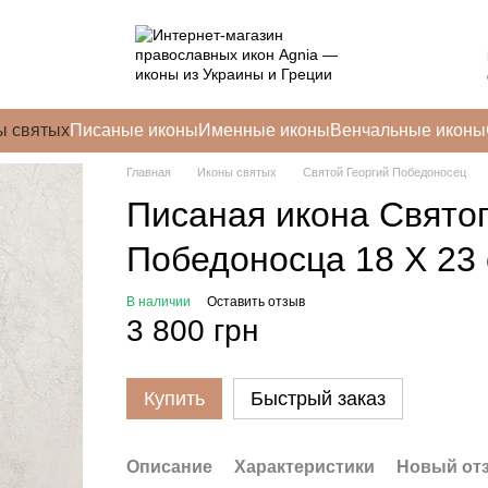
ы святых
Писаные иконы
Именные иконы
Венчальные иконы
Главная
Иконы святых
Святой Георгий Победоносец
Писаная икона Святог
Победоносца 18 Х 23
В наличии
Оставить отзыв
3 800 грн
Купить
Быстрый заказ
Описание
Характеристики
Новый от