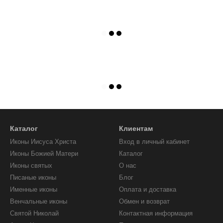
Каталог
Клиентам
Иконы Иисуса Христа
Вход в личный кабинет
Иконы Божией Матери
Каталог
Иконы святых
О нас
Писаные иконы
Блог
Именные иконы
Оплата и доставка
Венчальные иконы
Обмен и возврат
Святой Николай
Контактная информация