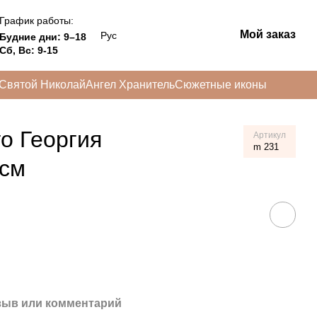
График работы:
Мой заказ
Рус
Будние дни: 9–18
Сб, Вс: 9-15
Святой Николай
Ангел Хранитель
Сюжетные иконы
о Георгия
Артикул
m 231
 см
зыв или комментарий