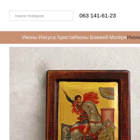
Перейти к основному контенту
063 141-61-23
Иконы Иисуса Христа
Иконы Божией Матери
Икон