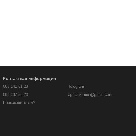
Контактная информация
063 141-61-23
Telegram
098 237-55-20
agniaukraine@gmail.com
Перезвонить вам?