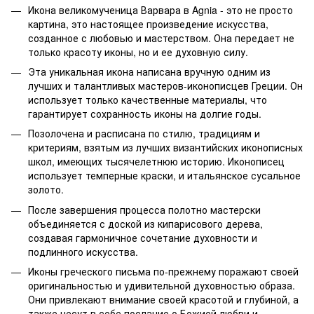
Икона великомученица Варвара в Agnia - это не просто
картина, это настоящее произведение искусства,
созданное с любовью и мастерством. Она передает не
только красоту иконы, но и ее духовную силу.
Эта уникальная икона написана вручную одним из
лучших и талантливых мастеров-иконописцев Греции. Он
использует только качественные материалы, что
гарантирует сохранность иконы на долгие годы.
Позолочена и расписана по стилю, традициям и
критериям, взятым из лучших византийских иконописных
школ, имеющих тысячелетнюю историю. Иконописец
использует темперные краски, и итальянское сусальное
золото.
После завершения процесса полотно мастерски
объединяется с доской из кипарисового дерева,
создавая гармоничное сочетание духовности и
подлинного искусства.
Иконы греческого письма по-прежнему поражают своей
оригинальностью и удивительной духовностью образа.
Они привлекают внимание своей красотой и глубиной, а
также несут в себе послание о Божией любви и