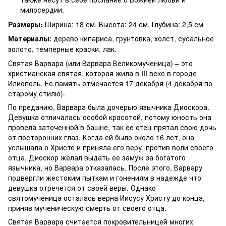
милосердии.
Размеры:
Ширина: 18 см, Высота: 24 см, Глубина: 2,5 см
Материалы
дерево кипариса, грунтовка, холст, сусальное
:
золото, темперные краски, лак.
Святая Варвара (или Варвара Великомученица) – это
христианская святая, которая жила в III веке в городе
Илиополь. Ее память отмечается 17 декабря (4 декабря по
старому стилю).
По преданию, Варвара была дочерью язычника Диоскора.
Девушка отличалась особой красотой, потому юность она
провела заточенной в башне, так ее отец прятал свою дочь
от посторонних глаз. Когда ей было около 16 лет, она
услышала о Христе и приняла его веру, против воли своего
отца. Диоскор желал выдать ее замуж за богатого
язычника, но Варвара отказалась. После этого, Варвару
подвергли жестоким пыткам и гонениям в надежде что
девушка отречется от своей веры. Однако
святомученица осталась верна Иисусу Христу до конца,
приняв мученическую смерть от своего отца.
Святая Варвара считается покровительницей многих