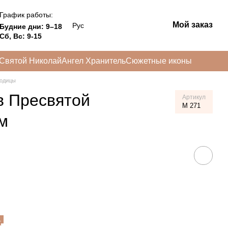
График работы:
Мой заказ
Рус
Будние дни: 9–18
Сб, Вс: 9-15
Святой Николай
Ангел Хранитель
Сюжетные иконы
родицы
в Пресвятой
Артикул
M 271
м
1