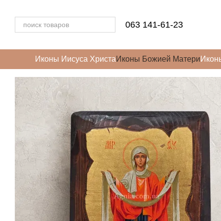
Перейти к основному контенту
063 141-61-23
Иконы Иисуса Христа
Иконы Божией Матери
Икон