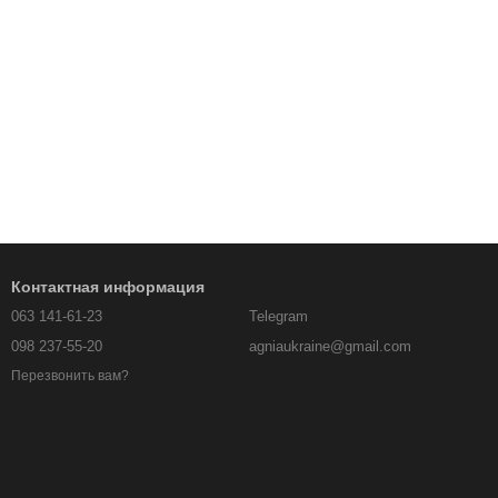
Контактная информация
063 141-61-23
Telegram
098 237-55-20
agniaukraine@gmail.com
Перезвонить вам?