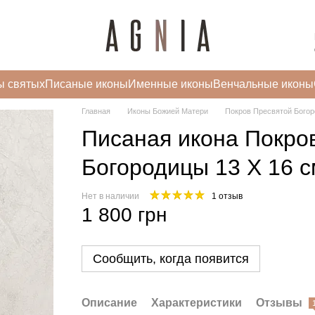
ы святых
Писаные иконы
Именные иконы
Венчальные иконы
Главная
Иконы Божией Матери
Покров Пресвятой Бого
Писаная икона Покро
Богородицы 13 Х 16 с
Нет в наличии
1 отзыв
1 800 грн
Сообщить, когда появится
Описание
Характеристики
Отзывы