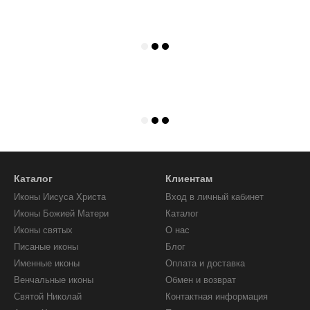
Каталог
Клиентам
Иконы Иисуса Христа
Вход в личный кабинет
Иконы Божией Матери
Каталог
Иконы святых
О нас
Писаные иконы
Блог
Именные иконы
Оплата и доставка
Венчальные иконы
Обмен и возврат
Святой Николай
Контактная информация