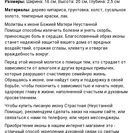
Размеры:
Ширина: 16 см, Высота: 20 см, Глубина: 2,5 см
Материалы
дерево кипариса, грунтовка, холст, сусальное
:
золото, темперные краски, лак.
Молитвы к иконе Божией Матери Неустанной
Помощи способны излечить болезни и унять скорбь,
приносящую боль в сердцах. Благословенный образ иконы
станет надежной защитой вашего дома от вредных
воздействий, отражая сглазы, клевету и отвергая
враждебность вокруг.
Перед этой иконой молятся о помощи тем, кто страдает от
зависимости от алкоголя и других вредных привычек,
которые разрушают счастливую семейную жизнь.
Обращаясь к иконе, они найдут силу и поддержку в своей
борьбе, чтобы покончить с зависимостью и начать новую,
здоровую главу в жизни, наполненной счастьем и духовным
просветлением.
Чтобы купить писаную икону Страстная (Неустанной
Помощи), рекомендуем сделать заказ на нашем сайте, или
связаться с нами по телефону, или через мессенджеры.
Приобретение иконы в нашем интернет-магазине это -
отличный способ укрепления духовной связи со святым