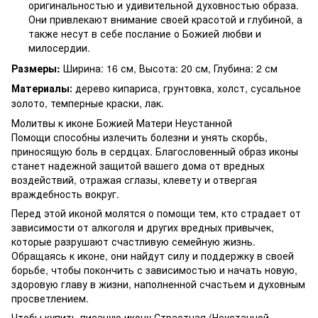
оригинальностью и удивительной духовностью образа.
Они привлекают внимание своей красотой и глубиной, а
также несут в себе послание о Божией любви и
милосердии.
Размеры:
Ширина: 16 см, Высота: 20 см, Глубина: 2 см
Материалы
дерево кипариса, грунтовка, холст, сусальное
:
золото, темперные краски, лак.
Молитвы к иконе Божией Матери Неустанной
Помощи способны излечить болезни и унять скорбь,
приносящую боль в сердцах. Благословенный образ иконы
станет надежной защитой вашего дома от вредных
воздействий, отражая сглазы, клевету и отвергая
враждебность вокруг.
Перед этой иконой молятся о помощи тем, кто страдает от
зависимости от алкоголя и других вредных привычек,
которые разрушают счастливую семейную жизнь.
Обращаясь к иконе, они найдут силу и поддержку в своей
борьбе, чтобы покончить с зависимостью и начать новую,
здоровую главу в жизни, наполненной счастьем и духовным
просветлением.
Чтобы купить писаную икону Страстная (Неустанной