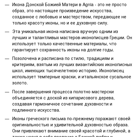
Икона Донской Божией Матери в Agnia - это не просто
образ, это настоящее произведение искусства,
созданное с любовью и мастерством, передающее не
только красоту иконы, но и ее духовную силу.
Эта уникальная икона написана вручную одним из
лучших и талантливых мастеров-иконописцев Греции. Он
использует только качественные материалы, что
гарантирует сохранность иконы на долгие годы.
Позолочена и расписана по стилю, традициям и
критериям, взятым из лучших византийских иконописных
школ, имеющих тысячелетнюю историю. Иконописец
использует темперные краски, и итальянское сусальное
золото.
После завершения процесса полотно мастерски
объединяется с доской из кипарисового дерева,
создавая гармоничное сочетание духовности и
подлинного искусства.
Иконы греческого письма по-прежнему поражают своей
оригинальностью и удивительной духовностью образа.
Они привлекают внимание своей красотой и глубиной, а
также несут в себе послание о Божией любви и