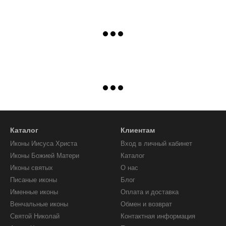
Каталог
Клиентам
Иконы Иисуса Христа
Вход в личный кабинет
Иконы Божией Матери
Каталог
Иконы святых
О нас
Писаные иконы
Блог
Именные иконы
Оплата и доставка
Венчальные иконы
Обмен и возврат
Святой Николай
Контактная информация