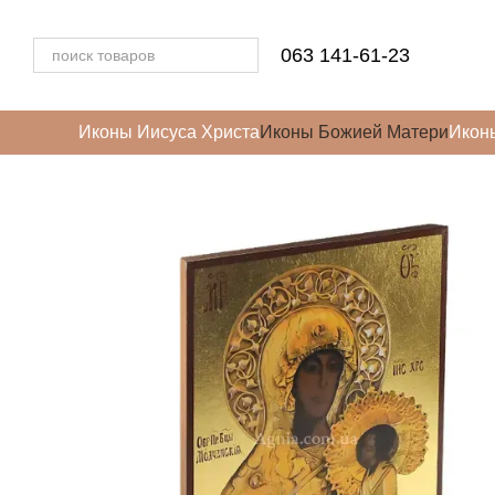
Перейти к основному контенту
063 141-61-23
Иконы Иисуса Христа
Иконы Божией Матери
Икон