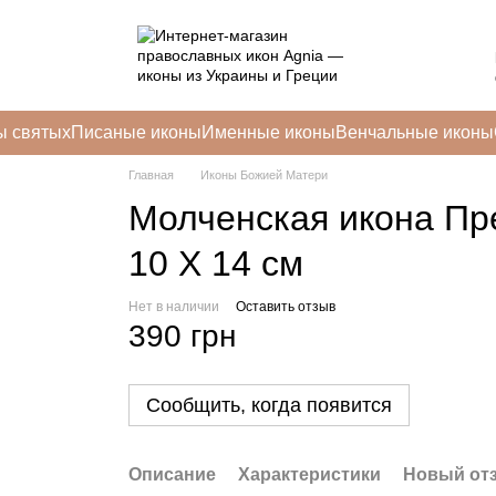
ы святых
Писаные иконы
Именные иконы
Венчальные иконы
Главная
Иконы Божией Матери
Молченская икона Пр
10 Х 14 см
Нет в наличии
Оставить отзыв
390 грн
Сообщить, когда появится
Описание
Характеристики
Новый от