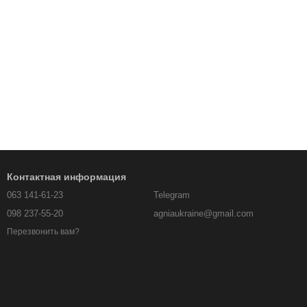
Контактная информация
063 141-61-23
Telegram
098 237-55-20
agniaukraine@gmail.com
Перезвонить вам?