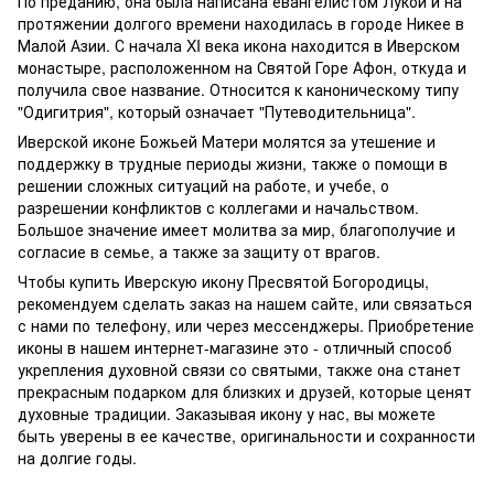
По преданию, она была написана евангелистом Лукой и на
протяжении долгого времени находилась в городе Никее в
Малой Азии. С начала XI века икона находится в Иверском
монастыре, расположенном на Святой Горе Афон, откуда и
получила свое название. Относится к каноническому типу
"Одигитрия", который означает "Путеводительница".
Иверской иконе Божьей Матери молятся за утешение и
поддержку в трудные периоды жизни, также о помощи в
решении сложных ситуаций на работе, и учебе, о
разрешении конфликтов с коллегами и начальством.
Большое значение имеет молитва за мир, благополучие и
согласие в семье, а также за защиту от врагов.
Чтобы купить Иверскую икону Пресвятой Богородицы,
рекомендуем сделать заказ на нашем сайте, или связаться
с нами по телефону, или через мессенджеры. Приобретение
иконы в нашем интернет-магазине это - отличный способ
укрепления духовной связи со святыми, также она станет
прекрасным подарком для близких и друзей, которые ценят
духовные традиции. Заказывая икону у нас, вы можете
быть уверены в ее качестве, оригинальности и сохранности
на долгие годы.