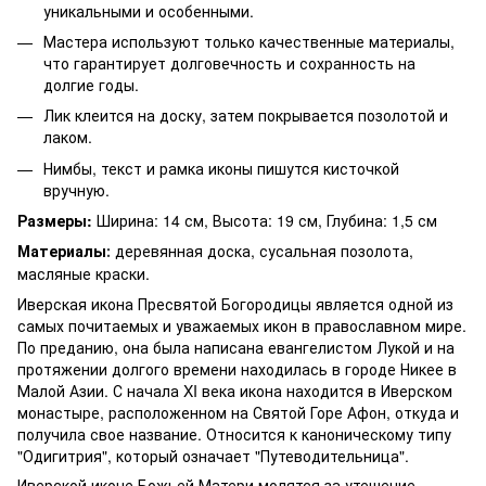
уникальными и особенными.
Мастера используют только качественные материалы,
что гарантирует долговечность и сохранность на
долгие годы.
Лик клеится на доску, затем покрывается позолотой и
лаком.
Нимбы, текст и рамка иконы пишутся кисточкой
вручную.
Размеры:
Ширина: 14 см, Высота: 19 см, Глубина: 1,5 см
Материалы
деревянная доска, сусальная позолота,
:
масляные краски.
Иверская икона Пресвятой Богородицы является одной из
самых почитаемых и уважаемых икон в православном мире.
По преданию, она была написана евангелистом Лукой и на
протяжении долгого времени находилась в городе Никее в
Малой Азии. С начала XI века икона находится в Иверском
монастыре, расположенном на Святой Горе Афон, откуда и
получила свое название. Относится к каноническому типу
"Одигитрия", который означает "Путеводительница".
Иверской иконе Божьей Матери молятся за утешение