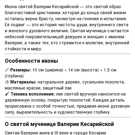
Икона святой Валерии Кесарийской — это святой образ
благочестивой христианки, которая до конца своей жизни
осталась верна Христу, несмотря на гонения и испытания.
Её подвиг — это история чистоты души, внутреннего света
и женского духовного величия. Святая мученица считается
небесной покровительницей девушек и женщин с именем
Валерия, а также тех, кто стремится к молитве, внутренней
стойкости и миру.
Особенности иконы
📏
Размеры:
10 см (ширина) × 14 см (высота) × 1,5 см
(глубина)
🎨
Материалы:
натуральное дерево, сусальняа позолота,
масляные краски, защитный лак
🖌
Техника исполнения:
лик святой вручную наносится на
деревянную основу, покрытую позолотой. Каждая деталь
прорисована с особой точностью, придавая иконе духовную
силу, выразительность и художественную глубину.
О святой мученице Валерии Кесарийской
Святая Валерия жила в III веке в городе Кесарии