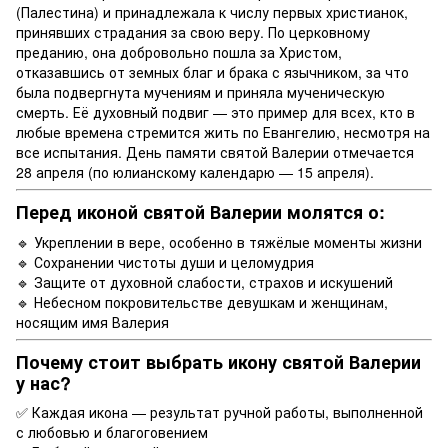
(Палестина) и принадлежала к числу первых христианок,
принявших страдания за свою веру. По церковному
преданию, она добровольно пошла за Христом,
отказавшись от земных благ и брака с язычником, за что
была подвергнута мучениям и приняла мученическую
смерть. Её духовный подвиг — это пример для всех, кто в
любые времена стремится жить по Евангелию, несмотря на
все испытания. День памяти святой Валерии отмечается
28 апреля (по юлианскому календарю — 15 апреля).
Перед иконой святой Валерии молятся о:
🔹 Укреплении в вере, особенно в тяжёлые моменты жизни
🔹 Сохранении чистоты души и целомудрия
🔹 Защите от духовной слабости, страхов и искушений
🔹 Небесном покровительстве девушкам и женщинам,
носящим имя Валерия
Почему стоит выбрать икону святой Валерии
у нас?
✅ Каждая икона — результат ручной работы, выполненной
с любовью и благоговением