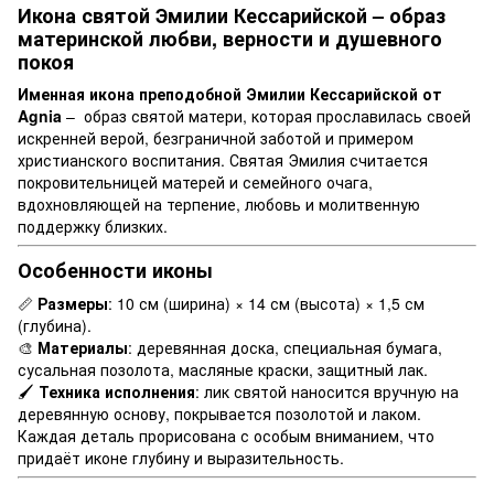
Икона святой Эмилии Кессарийской – образ
материнской любви, верности и душевного
покоя
Именная икона преподобной Эмилии Кессарийской от
Agnia
– образ святой матери, которая прославилась своей
искренней верой, безграничной заботой и примером
христианского воспитания. Святая Эмилия считается
покровительницей матерей и семейного очага,
вдохновляющей на терпение, любовь и молитвенную
поддержку близких.
Особенности иконы
📏
Размеры
: 10 см (ширина) × 14 см (высота) × 1,5 см
(глубина).
🎨
Материалы
: деревянная доска, специальная бумага,
сусальная позолота, масляные краски, защитный лак.
🖌
Техника исполнения
: лик святой наносится вручную на
деревянную основу, покрывается позолотой и лаком.
Каждая деталь прорисована с особым вниманием, что
придаёт иконе глубину и выразительность.