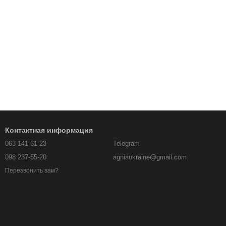
Контактная информация
063 141-61-23
Telegram
098 237-55-20
agniaukraine@gmail.com
Перезвонить вам?