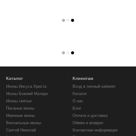
Каталог
Клиентам
Иконы Иисуса Христа
Вход в личный кабинет
Иконы Божией Матери
Каталог
Иконы святых
О нас
Писаные иконы
Блог
Именные иконы
Оплата и доставка
Венчальные иконы
Обмен и возврат
Святой Николай
Контактная информация