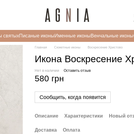
ы святых
Писаные иконы
Именные иконы
Венчальные иконы
Главная
Сюжетные иконы
Воскресение Христово
Икона Воскресение Хр
Нет в наличии
Оставить отзыв
580 грн
Сообщить, когда появится
Описание
Характеристики
Новый от
Доставка
Оплата