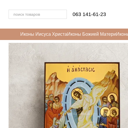
Перейти к основному контенту
063 141-61-23
Иконы Иисуса Христа
Иконы Божией Матери
Икон