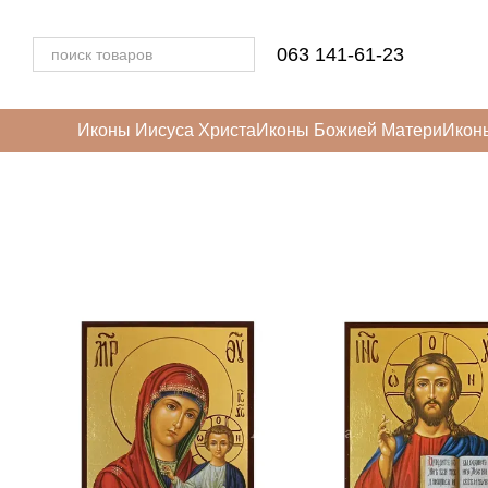
Перейти к основному контенту
063 141-61-23
Иконы Иисуса Христа
Иконы Божией Матери
Икон