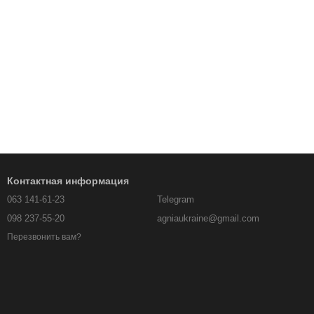
Контактная информация
063 141-61-23
Telegram
098 237-55-20
agniaukraine@gmail.com
Перезвонить вам?