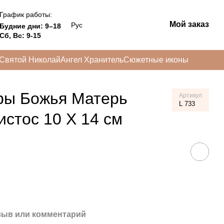
График работы:
Мой заказ
Рус
Будние дни: 9–18
Сб, Вс: 9-15
Святой Николай
Ангел Хранитель
Сюжетные иконы
ры Божья Матерь
Артикул
L 733
истос 10 Х 14 см
зыв или комментарий