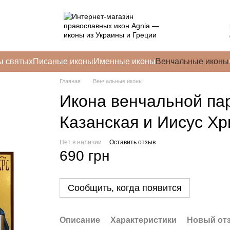
ы святых
Писаные иконы
Именные иконы
Венчальные иконы
Главная
Венчальные иконы
Икона венчальной па
Казанская и Иисус Хр
Нет в наличии
Оставить отзыв
690 грн
Сообщить, когда появится
Описание
Характеристики
Новый от