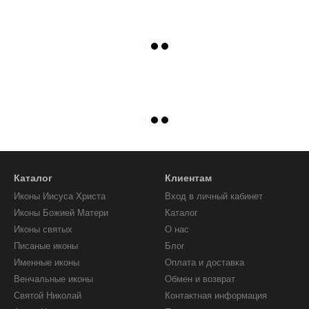
Каталог
Клиентам
Иконы Иисуса Христа
Вход в личный кабинет
Иконы Божией Матери
Каталог
Иконы святых
О нас
Писаные иконы
Блог
Именные иконы
Оплата и доставка
Венчальные иконы
Обмен и возврат
Святой Николай
Контактная информация