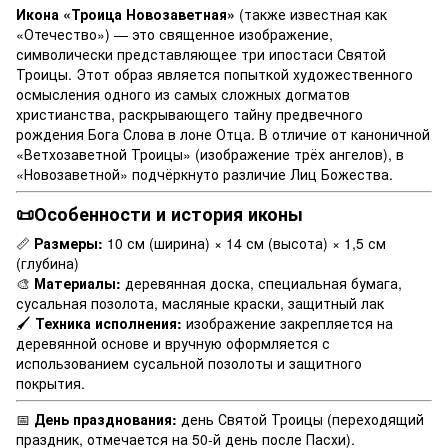
Икона «Троица Новозаветная»
(также известная как
«Отечество») — это священное изображение,
символически представляющее три ипостаси Святой
Троицы. Этот образ является попыткой художественного
осмысления одного из самых сложных догматов
христианства, раскрывающего тайну предвечного
рождения Бога Слова в лоне Отца. В отличие от каноничной
«Ветхозаветной Троицы» (изображение трёх ангелов), в
«Новозаветной» подчёркнуто различие Лиц Божества.
📜Особенности и история иконы
📏
Размеры:
10 см (ширина) × 14 см (высота) × 1,5 см
(глубина)
🎨
Материалы:
деревянная доска, специальная бумага,
сусальная позолота, масляные краски, защитный лак
🖌
Техника исполнения:
изображение закрепляется на
деревянной основе и вручную оформляется с
использованием сусальной позолоты и защитного
покрытия.
📅
День празднования:
день Святой Троицы (переходящий
праздник, отмечается на 50-й день после Пасхи).