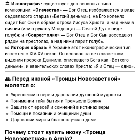
🏛
Иконография:
существует два основных типа
композиции:
«Отечество»
— Бог Отец изображается в виде
седовласого старца («Ветхий деньми»), на Его коленях
сидит Бог Сын в образе отрока Иисуса Христа, а над ними в
сиянии (или в руках у Младенца) — Святой Дух в виде
голубя; и
«Сопрестолие»
— Бог Отец и Бог Сын восседают
рядом на престолах, а над ними парит голубь.
📜
История образа:
В Украине этот иконографический тип
известен с XIV-XV веков. Он основан на ветхозаветном
видении пророка Даниила, описавшего Бога как «Ветхого
деньми», и евангельских словах Христа: «Я и Отец — одно».
🙏 Перед иконой «Троицы Новозаветной»
молятся о:
🔹 Укреплении в вере и даровании духовной мудрости
🔹 Понимании тайн бытия и Промысла Божия
🔹 Защите от ересей и сомнений в истинах веры
🔹 Помощи в покаянии и очищении души
🔹 Даровании мира и благополучия в доме
Почему стоит купить икону «Троица
Новозаветная» в Agnia?