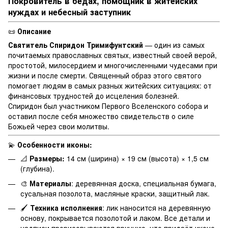
Покровитель в бедах, помощник в житейских
нуждах и небесный заступник
📜
Описание
Святитель Спиридон Тримифунтский
— один из самых
почитаемых православных святых, известный своей верой,
простотой, милосердием и многочисленными чудесами при
жизни и после смерти. Священный образ этого святого
помогает людям в самых разных житейских ситуациях: от
финансовых трудностей до исцеления болезней.
Спиридон был участником Первого Вселенского собора и
оставил после себя множество свидетельств о силе
Божьей через свои молитвы.
💫
Особенности иконы:
📐
Размеры:
14 см (ширина) × 19 см (высота) × 1,5 см
(глубина).
🎨
Материалы
: деревянная доска, специальная бумага,
сусальная позолота, масляные краски, защитный лак.
🖌
Техника исполнения
: лик наносится на деревянную
основу, покрывается позолотой и лаком. Все детали и