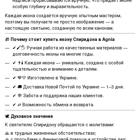
надписи прорисовываются вручную, что придаёт иконе
особую глубину и выразительность.
Каждая икона создаётся вручную опытным мастером,
поэтому вы получаете не просто изображение — а
настоящую святыню, созданную по всем канонам.
🎁
Почему стоит купить икону Спиридона в Agnia
✔🖌️🖐️ Ручная работа из качественных материалов —
долговечность иконы на многие годы.
✔ ✝️🕯️ Каждая икона — уникальна, создана с особой
тщательностью и вниманию к деталям.
✔ 💙💛 Изготовлено в Украине.
✔ 🚚 Доставка Новой Почтой по Украине — 1–3 дня.
✔ 💬 Забота и поддержка наших клиентов.
✔ ⇄ Возможность обмена и возврата.
🕊️
Духовное значение
К святителю Спиридону обращаются с молитвами:
🙏 в трудных жизненных обстоятельствах;
🙏 с просьбами о финансовой помощи и устройстве дел;