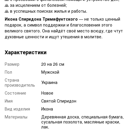
🙏 за исцелением от болезней;
🙏 в усспешных поисках жилья и работы.
Икона Спиридона Тримифунтского
— не только ценный
подарок, а символ поддержки и благословения этого
великого святого. Она найдёт своё место всюду, где чтут
духовные ценности и ищут утешения в молитве.
Характеристики
Размер
20 на 26 см
Пол
Мужской
Страна
Украина
производитель
Состояние
Новое
Имя
Святой Спиридон
Вид изделия
Икона
Материалы
Деревянная доска, специальная бумага,
сусальная позолота, масляные краски,
лак.