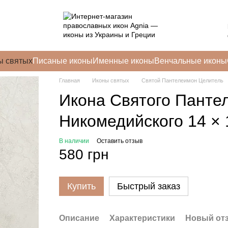
ы святых
Писаные иконы
Именные иконы
Венчальные иконы
Главная
Иконы святых
Святой Пантелеимон Целитель
Икона Святого Панте
Никомедийского 14 × 
В наличии
Оставить отзыв
580 грн
Купить
Быстрый заказ
Описание
Характеристики
Новый от