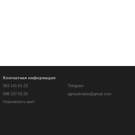
Контактная информация
063 141-61-23
Telegram
098 237-55-20
agniaukraine@gmail.com
Перезвонить вам?