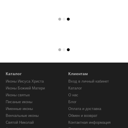
Каталог
Клиентам
Иконы Иисуса Христа
Вход в личный кабинет
Иконы Божией Матери
Каталог
Иконы святых
О нас
Писаные иконы
Блог
Именные иконы
Оплата и доставка
Венчальные иконы
Обмен и возврат
Святой Николай
Контактная информация