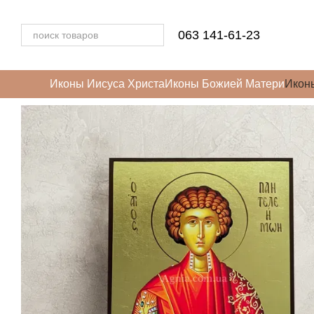
Перейти к основному контенту
063 141-61-23
Иконы Иисуса Христа
Иконы Божией Матери
Икон