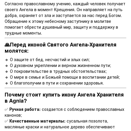
Согласно православному учению, каждый человек получает
своего Ангела в момент Крещения. Он направляет на путь
добра, охраняет от зла и заступается за нас перед Богом.
Обращение к этому небесному заступнику в молитве
помогает обрести душевный мир, защиту и поддержку в
трудные моменты.
🙏Перед иконой Святого Ангела-Хранителя
молятся:
🔹 О защите от бед, несчастий и злых сил;
🔹 О духовном укреплении и верном жизненном пути;
🔹 О покровительстве в трудных обстоятельствах;
🔹 О мире в семье и Божьей помощи в воспитании детей;
🔹 О благополучии в пути и сохранении здоровья.
Почему стоит купить икону Ангела Хранителя
в Agnia?
✅
Ручная работа:
создается с соблюдением православных
канонов;
✅
Качественные материалы:
сусальная позолота,
масляные краски и натуральное дерево обеспечивают