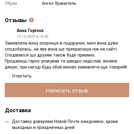
Образ
Ангел Хранитель
Отзывы
1
Анна Горічок
12.10.2025 в 18:36
Замовляла ікону охоронця в подарунок, мені вона дуже
сподобалась, на яву вона ще прекрасніша ніж на сайті.
Сподіваюся що друзям також буде приємно.
Продавець гарно упакував та швидко надіслав, велике
дякую, при нагоді буду обов’язково замовляти іще товари🌺
Ответить
Написать отзыв
Доставка
Доставку доверяем Новой Почте ежедневно, кроме
выходных и праздничных дней