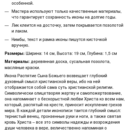
особенной.
Мастера используют только качественные материалы,
что гарантирует сохранность иконы на долгие годы.
Лик клеится на досточку, затем покрывается позолотой
и лаком.
Нимбы, текст и рамка иконы пишутся кисточкой
вручную.
Размеры:
Ширина: 14 см, Высота: 19 см, Глубина: 1,5 см
Материалы
деревянная доска, сусальная позолота,
:
масляные краски.
Икона Распятие Сына Божьего возвещает глубокий
духовный смысл христианской веры, ибо на ней
отображается собой сама суть христианской религии.
Символически олицетворяя жертву и самопожертвование,
она напоминает о бескорыстной любви Христа ко всем нам,
который, распятый на кресте, приносит искупление грехов
мира. В каждой детали иконописи таится глубокий смысл:
тернистый венец, пронзенные руки и ноги, а также святая
кровь Христа – все это символы надежды и возрождения
души человека в вере, величественно напоминая о