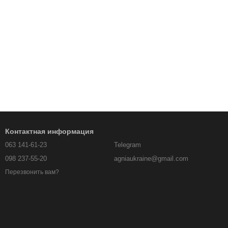
Контактная информация
063 141-61-23
Telegram
098 237-55-20
agniaukraine@gmail.com
Перезвонить вам?