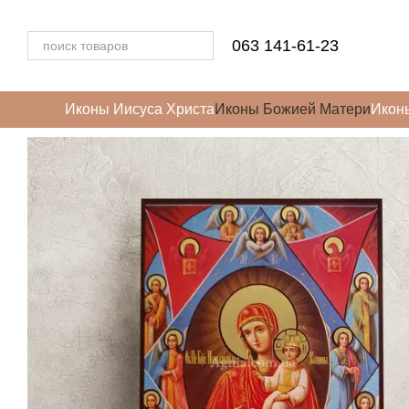
Перейти к основному контенту
063 141-61-23
Иконы Иисуса Христа
Иконы Божией Матери
Икон