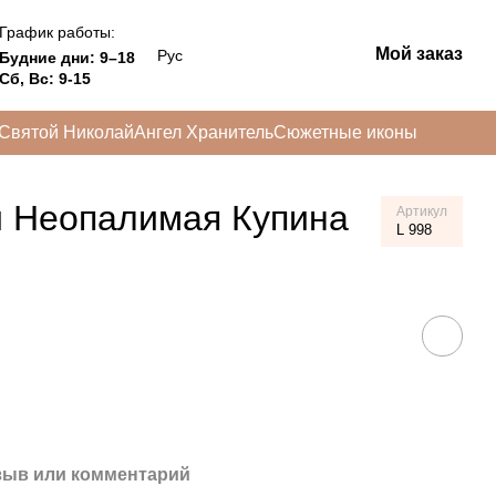
График работы:
Мой заказ
Рус
Будние дни: 9–18
Сб, Вс: 9-15
Святой Николай
Ангел Хранитель
Сюжетные иконы
 Неопалимая Купина
Артикул
L 998
зыв или комментарий