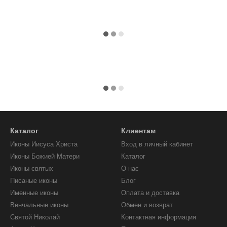
Каталог
Клиентам
Иконы Иисуса Христа
Вход в личный кабинет
Иконы Божией Матери
Каталог
Иконы святых
О нас
Писаные иконы
Блог
Именные иконы
Оплата и доставка
Венчальные иконы
Обмен и возврат
Святой Николай
Контактная информация