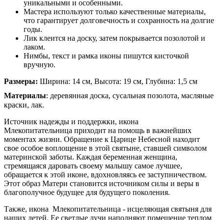
уникальными и особенными.
Мастера используют только качественные материалы,
что гарантирует долговечность и сохранность на долгие
годы.
Лик клеится на доску, затем покрывается позолотой и
лаком.
Нимбы, текст и рамка иконы пишутся кисточкой
вручную.
Размеры:
Ширина: 14 см, Высота: 19 см, Глубина: 1,5 см
:
Материалы
деревянная доска, сусальная позолота, масляные
краски, лак.
Источник надежды и поддержки, икона
Млекопитательница приходит на помощь в важнейших
моментах жизни. Обращение к Царице Небесной находит
свое особое воплощение в этой святыне, ставшей символом
материнской заботы. Каждая беременная женщина,
стремящаяся даровать своему малышу самое лучшее,
обращается к этой иконе, вдохновляясь ее заступничеством.
Этот образ Матери становится источником силы и веры в
благополучное будущее для будущего поколения.
Также, икона Млекопитательница - исцеляющая святыня для
наших детей. Ее светлые лучи наполняют помещение теплом