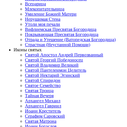
Всецарица
Млекопитательница
Умиление Божией Матери
Нерушимая Стена
Утоли моя печали
Вифлиемская Пресвятая Богородица
Покрывающая Пресвятая Богородица
Отрада и Утешение (Ватопедская Богородица)
Страстная (Неустанной Помощи)
Иконы святых
Святой Апостол Андрей Первозванный
Святой Георгий Победоносец
Святой Владимир Великий
Святой Пантелеимон Целитель
Святой Нектарий Эгинский
Святой Спиридон
Святое Семейство
Святая Троица
Тайная Вечеря
Архангел Михаил
Архангел Гавриил
Иоанн Креститель
Серафим Саровский
Святая Матрона
Иоанн Богослов