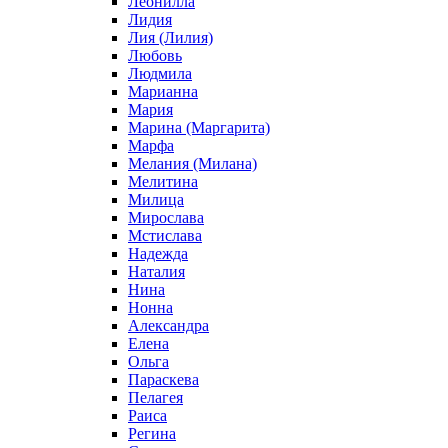
Леонилла
Лидия
Лия (Лилия)
Любовь
Людмила
Марианна
Мария
Марина (Маргарита)
Марфа
Мелания (Милана)
Мелитина
Милица
Мирослава
Мстислава
Надежда
Наталия
Нина
Нонна
Александра
Елена
Ольга
Параскева
Пелагея
Раиса
Регина