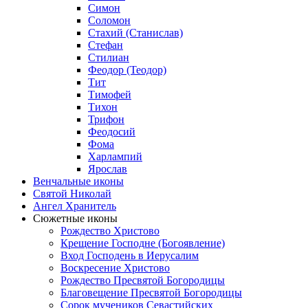
Симон
Соломон
Стахий (Станислав)
Стефан
Стилиан
Феодор (Теодор)
Тит
Тимофей
Тихон
Трифон
Феодосий
Фома
Харлампий
Ярослав
Венчальные иконы
Святой Николай
Ангел Хранитель
Сюжетные иконы
Рождество Христово
Крещение Господне (Богоявление)
Вход Господень в Иерусалим
Воскресение Христово
Рождество Пресвятой Богородицы
Благовещение Пресвятой Богородицы
Сорок мучеников Севастийских