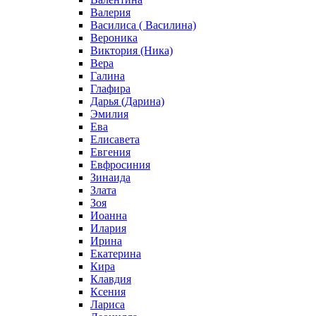
Валерия
Василиса ( Василина)
Вероника
Виктория (Ника)
Вера
Галина
Глафира
Дарья (Дарина)
Эмилия
Ева
Елисавета
Евгения
Евфросиния
Зинаида
Злата
Зоя
Иоанна
Илария
Ирина
Екатерина
Кира
Клавдия
Ксения
Лариса