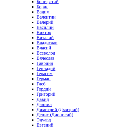
Бонифатий
Борис
Вадим
Валентин
Валерий
Василий
Виктор
Виталий
Владислав
Власий
Всеволод
Вячеслав
Гавриил
Геннадий
Герасим
Герман
Глеб
Гордий
Григорий
Давид
Даниил
Димитрий (Дмитрий)
Денис (Дионисий)
Эдуард
Евгений