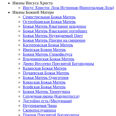
Иконы Иисуса Христа
Иисус Христос Лоза Истинная (Виноградная Лоза)
Иконы Божией Матери
Семистрельная Божья Матерь
Остробрамская Божья Матерь
Божья Матерь Взыграние младенца
Божья Матерь Взыскание погибших
Божья Матерь Неувядаемый Цвет
Божья Матерь Призри на смирение
Касперовская Божья Матерь
Иверская Божия Матерь
Божия Матерь Гликофилуса
Владимирская Божья Матерь
Древо Иессеево Пресвятой Богородицы
Казанская Божья Матерь
Почаевская Божья Матерь
Божья Матерь Одигитрия
Киккская Божья Матерь
Корфская Божья Матерь
Божия Матерь Троеручица
Сердечная икона (Кардиотисса)
Достойно есть (Милующая)
Неупиваемая Чаша
Скоропослушница
Покров Пресвятой Богородицы