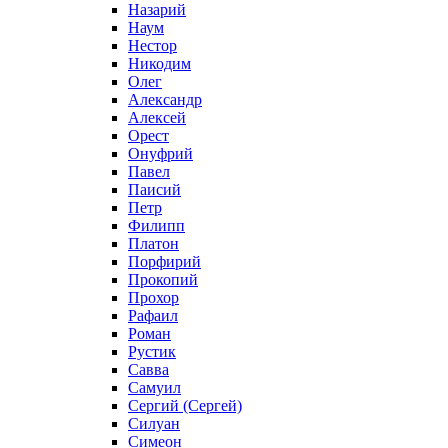
Назарий
Наум
Нестор
Никодим
Олег
Александр
Алексей
Орест
Онуфрий
Павел
Паисий
Петр
Филипп
Платон
Порфирий
Прокопий
Прохор
Рафаил
Роман
Рустик
Савва
Самуил
Сергий (Сергей)
Силуан
Симеон