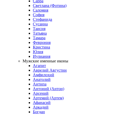
Сарра
Светлана (Фотина)
Саломия
София
Стефанида
Сусанна
Таисия
Татьяна
Тамара
Феврония
Кристина
Юлия
Иулиания
Мужские именные иконы
Агапит
Аврелий Августин
Амфилохий
Анатолий
Антипа
Антоний (Антон)
Арсений
Артемий (Артем)
Афанасий
Аркадий
Богдан