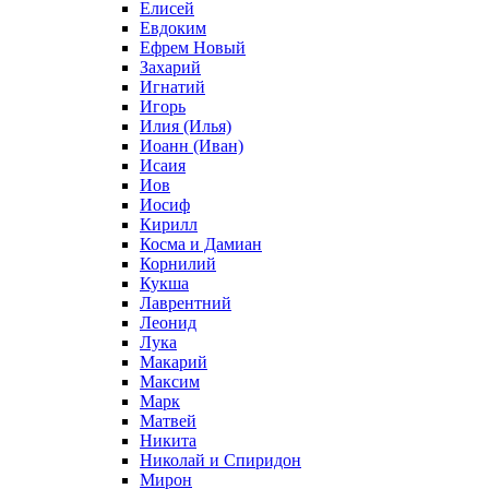
Елисей
Евдоким
Ефрем Новый
Захарий
Игнатий
Игорь
Илия (Илья)
Иоанн (Иван)
Исаия
Иов
Иосиф
Кирилл
Косма и Дамиан
Корнилий
Кукша
Лаврентний
Леонид
Лука
Макарий
Максим
Марк
Матвей
Никита
Николай и Спиридон
Мирон