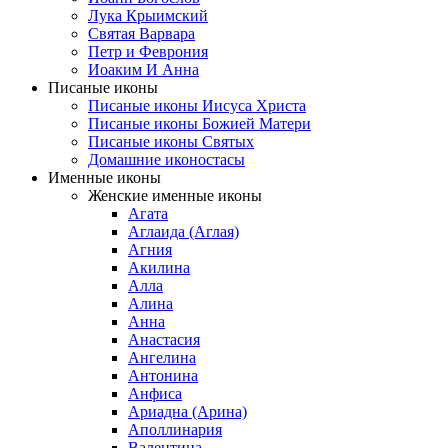
Лука Крыимский
Святая Варвара
Петр и Феврония
Иоаким И Анна
Писаные иконы
Писаные иконы Иисуса Христа
Писаные иконы Божией Матери
Писаные иконы Святых
Домашние иконостасы
Именные иконы
Женские именные иконы
Агата
Аглаида (Аглая)
Агния
Акилина
Алла
Алина
Анна
Анастасия
Ангелина
Антонина
Анфиса
Ариадна (Арина)
Аполлинария
Валентина