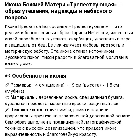
Икона Божией Матери «Трелествующая» –
образ утешения, надежды и небесного
покрова
Икона Пресвятой Богородицы «Трелествующая» — это
редкий и благоговейный образ Царицы Небесной, известный
своей способностью утешать скорбящих, укреплять в вере
и защищать от бед. Её лик излучает любовь, кротость и
материнскую заботу. Эта икона станет источником
духовного покоя, тихой радости и благодатной молитвы в
вашем доме.
📜 Особенности иконы
📏
Размеры:
14 см (ширина) × 19 см (высота) × 1,5 см
(глубина)
🎨
Материалы:
деревянная доска, специальная бумага,
сусальная позолота, масляные краски, защитный лак
🖌
Техника исполнения:
нимбы, рамка и надписи
прорисованы вручную на позолоченной деревянной основе.
Сам образ выполнен в традиционной литографической
технике с высокой детализацией, что придаёт иконе
выразительность и благоговейную красоту.