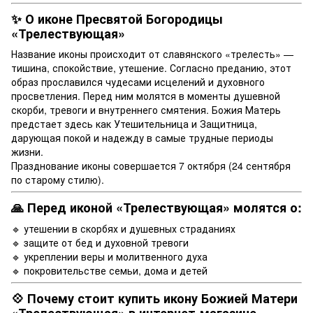
✨ О иконе Пресвятой Богородицы
«Трелествующая»
Название иконы происходит от славянского «трелесть» —
тишина, спокойствие, утешение. Согласно преданию, этот
образ прославился чудесами исцелений и духовного
просветления. Перед ним молятся в моменты душевной
скорби, тревоги и внутреннего смятения. Божия Матерь
предстает здесь как Утешительница и Защитница,
дарующая покой и надежду в самые трудные периоды
жизни.
Празднование иконы совершается 7 октября (24 сентября
по старому стилю).
🙏 Перед иконой «Трелествующая» молятся о:
🔹 утешении в скорбях и душевных страданиях
🔹 защите от бед и духовной тревоги
🔹 укреплении веры и молитвенного духа
🔹 покровительстве семьи, дома и детей
💠 Почему стоит купить икону Божией Матери
«Трелествующая» в интернет-магазине