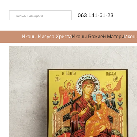
Перейти к основному контенту
063 141-61-23
Иконы Иисуса Христа
Иконы Божией Матери
Икон