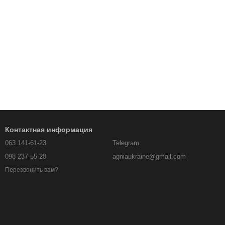
Контактная информация
063 141-61-23
Telegram
098 237-55-20
agniaukraine@gmail.com
Перезвонить вам?