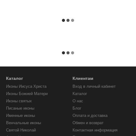
Каталог
Клиентам
Иконы Иисуса Христа
Вход в личный кабинет
Иконы Божией Матери
Каталог
Иконы святых
О нас
Писаные иконы
Блог
Именные иконы
Оплата и доставка
Венчальные иконы
Обмен и возврат
Святой Николай
Контактная информация