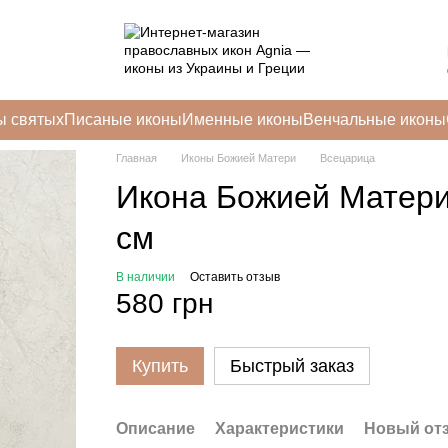
ы святых
Писаные иконы
Именные иконы
Венчальные иконы
Главная
Иконы Божией Матери
Всецарица
Икона Божией Матери
см
В наличии
Оставить отзыв
580 грн
Купить
Быстрый заказ
Описание
Характеристики
Новый от