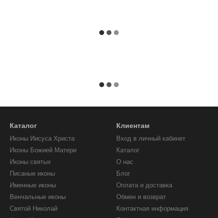
Каталог
Клиентам
Иконы Иисуса Христа
Вход в личный кабинет
Иконы Божией Матери
Каталог
Иконы святых
О нас
Писаные иконы
Блог
Именные иконы
Оплата и доставка
Венчальные иконы
Обмен и возврат
Святой Николай
Контактная информация