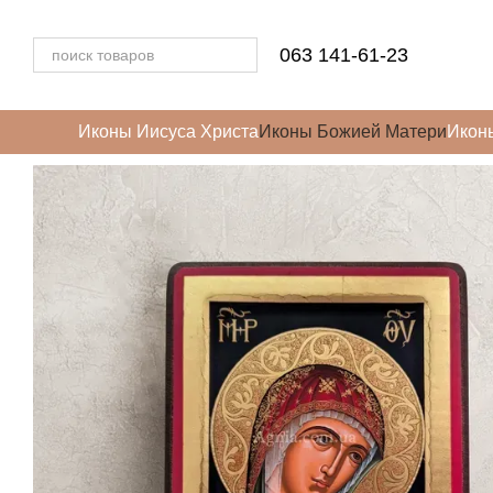
Перейти к основному контенту
063 141-61-23
Иконы Иисуса Христа
Иконы Божией Матери
Икон