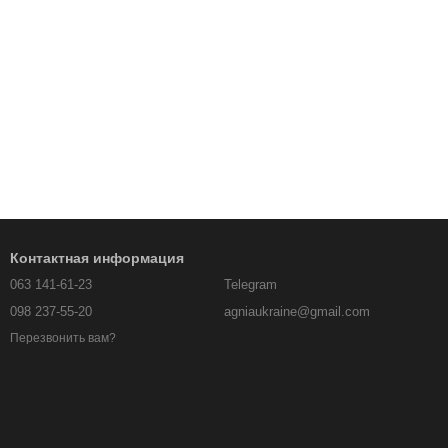
Контактная информация
063 141-61-23
Telegram
098 237-55-20
agniaukraine@gmail.com
Перезвонить вам?