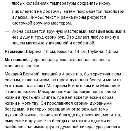
любых колебаниях температуры сохранять икону.
Лик клеится на досточку, затем покрывается позолотой
и лаком. Нимбы, текст и рамка иконы рисуются
кисточкой вручную мастером.
Икона создается вручную мастерами, вкладывающими в
нее душу и труд своих рук. Это делает любую икону в
нашем магазине уникальной и особенной.
Размеры:
Ширина: 10 см, Высота: 14 см, Глубина: 1,5 см
Материалы
деревянная доска, сусальная позолота,
:
масляные краски.
Макарий Великий, живший в 4 веке н.э, был христианским
святым, отшельником, автором духовных бесед и молитв.
Его также называют Макарием Египетским или Макарием
Птинапольским. Макарий прожил большую часть своей
жизни в пустынях Египта, где вел аскетический образ
жизни и молитву. Он прославился своими духовными
беседами, в которых освещал многие важные темы
духовной жизни, такие как благодать, покаяние, молитва,
смирение и другие. Его беседы считаются одними из
наиболее значимых трудов духовной литературы раннего