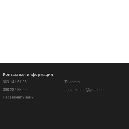
Контактная информация
063 141-61-23
Telegram
098 237-55-20
agniaukraine@gmail.com
Перезвонить вам?