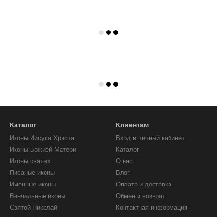
Каталог
Клиентам
Иконы Иисуса Христа
Вход в личный кабинет
Иконы Божией Матери
Каталог
Иконы святых
О нас
Писаные иконы
Блог
Именные иконы
Оплата и доставка
Венчальные иконы
Обмен и возврат
Святой Николай
Контактная информация