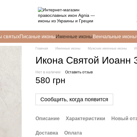
ы святых
Писаные иконы
Именные иконы
Венчальные иконы
Главная
Именные иконы
Мужские именные иконы
И
Икона Святой Иоанн З
Нет в наличии
Оставить отзыв
580 грн
Сообщить, когда появится
Описание
Характеристики
Новый от
Доставка
Оплата