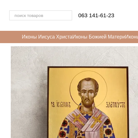
Перейти к основному контенту
063 141-61-23
Иконы Иисуса Христа
Иконы Божией Матери
Икон