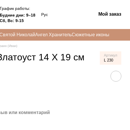
График работы:
Мой заказ
Рус
Будние дни: 9–18
Сб, Вс: 9-15
Святой Николай
Ангел Хранитель
Сюжетные иконы
оанн (Иван)
латоуст 14 Х 19 см
Артикул
L 230
зыв или комментарий