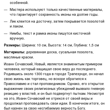
особенной.
Мастера используют только качественные материалы,
что гарантирует сохранность иконы на долгие годы.
Лик клеится на досточку, затем покрывается позолотой
и лаком.
Нимбы, текст и рамка иконы пишутся кисточкой
вручную.
Размеры:
Ширина: 10 см, Высота: 14 см, Глубина: 1,5 см
Материалы
деревянная доска, сусальная позолота,
:
масляные краски.
Иоанн Сочавский, Новый, является знаменитым примером
человека, который защищал свою веру до последнего.
Родившись около 1300 года в городе Трапезунде, он начал
свою жизнь как торговец, но вскоре обратился к
Православию и стал проповедником. Однако, его открытое
выражение своих религиозных убеждений вызвало гневную
реакцию у властей, и он был подвергнут пыткам. Несмотря
на это, Иоанн Сочавский не отрекся от своей веры и
продолжал проповедовать свои идеи. В конечном итоге, он
был казнен за свою несгибаемую верность Богу.