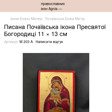
Ікони Божої Матері
Почаївська Божа Матір
Писана Почаївська ікона Пресвятої
Богородиці 11 × 13 см
Артикул:
M 203 A
Написати відгук