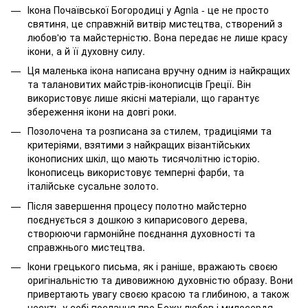
Ікона Почаївської Богородиці у Agnia - це не просто
святиня, це справжній витвір мистецтва, створений з
любов'ю та майстерністю. Вона передає не лише красу
ікони, а й її духовну силу.
Ця маленька ікона написана вручну одним із найкращих
та талановитих майстрів-іконописців Греції. Він
використовує лише якісні матеріали, що гарантує
збереження ікони на довгі роки.
Позолочена та розписана за стилем, традиціями та
критеріями, взятими з найкращих візантійських
іконописних шкіл, що мають тисячолітню історію.
Іконописець використовує темперні фарби, та
італійське сусальне золото.
Після завершення процесу полотно майстерно
поєднується з дошкою з кипарисового дерева,
створюючи гармонійне поєднання духовності та
справжнього мистецтва.
Ікони грецького письма, як і раніше, вражають своєю
оригінальністю та дивовижною духовністю образу. Вони
привертають увагу своєю красою та глибиною, а також
несуть у собі послання про Божу любов і милосердя.