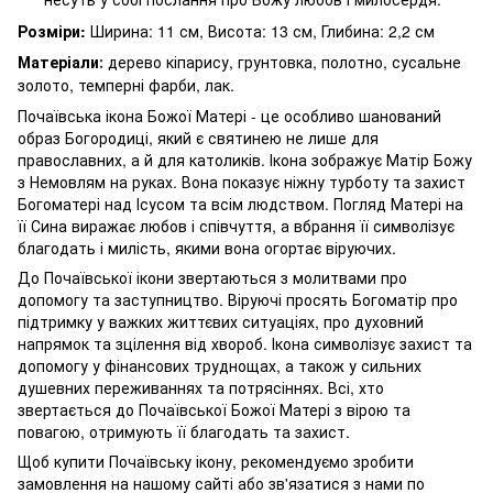
Розміри:
Ширина: 11 см, Висота: 13 см, Глибина: 2,2 см
Матеріали
дерево кіпарису, грунтовка, полотно, сусальне
:
золото, темперні фарби, лак.
Почаївська ікона Божої Матері - це особливо шанований
образ Богородиці, який є святинею не лише для
православних, а й для католиків. Ікона зображує Матір Божу
з Немовлям на руках. Вона показує ніжну турботу та захист
Богоматері над Ісусом та всім людством. Погляд Матері на
її Сина виражає любов і співчуття, а вбрання її символізує
благодать і милість, якими вона огортає віруючих.
До Почаївської ікони звертаються з молитвами про
допомогу та заступництво. Віруючі просять Богоматір про
підтримку у важких життєвих ситуаціях, про духовний
напрямок та зцілення від хвороб. Ікона символізує захист та
допомогу у фінансових труднощах, а також у сильних
душевних переживаннях та потрясіннях. Всі, хто
звертається до Почаївської Божої Матері з вірою та
повагою, отримують її благодать та захист.
Щоб купити Почаївську ікону, рекомендуємо зробити
замовлення на нашому сайті або зв'язатися з нами по