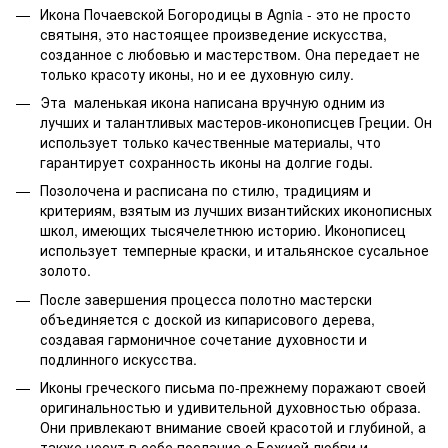
Икона Почаевской Богородицы в Agnia - это не просто
святыня, это настоящее произведение искусства,
созданное с любовью и мастерством. Она передает не
только красоту иконы, но и ее духовную силу.
Эта маленькая икона написана вручную одним из
лучших и талантливых мастеров-иконописцев Греции. Он
использует только качественные материалы, что
гарантирует сохранность иконы на долгие годы.
Позолочена и расписана по стилю, традициям и
критериям, взятым из лучших византийских иконописных
школ, имеющих тысячелетнюю историю. Иконописец
использует темперные краски, и итальянское сусальное
золото.
После завершения процесса полотно мастерски
объединяется с доской из кипарисового дерева,
создавая гармоничное сочетание духовности и
подлинного искусства.
Иконы греческого письма по-прежнему поражают своей
оригинальностью и удивительной духовностью образа.
Они привлекают внимание своей красотой и глубиной, а
также несут в себе послание о Божией любви и