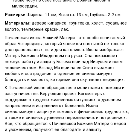
милосердии.
Размеры:
Ширина: 11 см, Высота: 13 см, Глубина: 2,2 см
Материалы
дерево кипариса, грунтовка, холст, сусальное
:
золото, темперные краски, лак.
Почаевская икона Божией Матери - это особо почитаемый
образ Богородицы, который является святыней не только
для православных, но и для католиков. Икона изображает
Матерь Божию с Младенцем на руках. Она показывает
нежную заботу и защиту Богоматери над Иисусом и всем
человечеством. Взгляд Матери на ее Сына выражает
любовь и сострадание, а одеяние ее символизирует
благодать и милость, которыми она окутывает верующих.
К Почаевской иконе обращаются с молитвами о помощи и
заступничестве. Верующие просят Богоматерь о
поддержке в трудных жизненных ситуациях, о духовном
направлении и исцелении от болезней. Икона
символизирует защиту и помощь в финансовых трудностях,
а также в сильных душевных переживаниях и потрясениях.
Все, кто обращается к Почаевской Божьей Матери с верой
и уважением, получают её благодать и защиту.