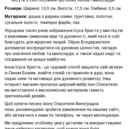
Розміри:
Ширина: 13,5 см, Висота: 17,5 см, Глибина: 2,5 см
Матеріали
дошка з дерева оливи, грунтовка, полотно,
:
сусальне золото, темперні фарби, лак.
Упродовж тисяч років зображення Ісуса Христа у мистецтві
є важливим символом віри та духовності, який несе в собі
благодать для віруючих людей. Образ Вседержителя
допомагає зосередитися на духовних цінностях, нагадує
про значення любові та милосердя, а також надає надії та
сподівання на краще майбутнє.
Ікона Ісуса Христа - це чудовий спосіб зміцнити свій зв'язок
із Сином Божим, знайти спокій та гармонію в душі, вона
надає сили та мотивації для духовного розвитку. Наш
інтернет-магазин пропонує широкий вибір ікон Спасителя,
які виготовлені з високоякісних матеріалів і мають
оригінальний дизайн.
Щоб купити писану ікону Спасителя Виноградна
лоза, рекомендуємо зробити замовлення на нашому сайті,
або зв'язатися з нами по телефону, чи через месенджери.
Ми приділяємо особливу увагу деталям та використовуємо
лише найкращі матеріали, щоб кожна ікона була