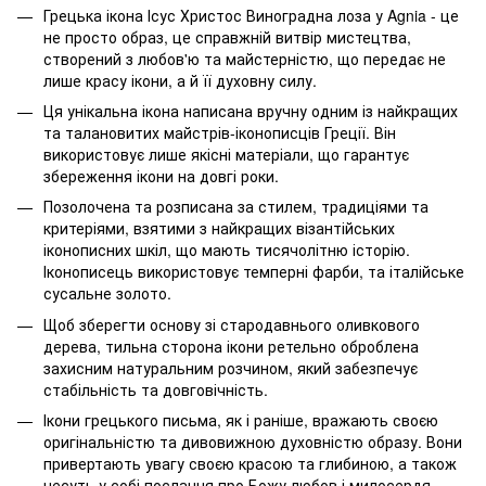
Грецька ікона Ісус Христос Виноградна лоза у Agnia - це
не просто образ, це справжній витвір мистецтва,
створений з любов'ю та майстерністю, що передає не
лише красу ікони, а й її духовну силу.
Ця унікальна ікона написана вручну одним із найкращих
та талановитих майстрів-іконописців Греції. Він
використовує лише якісні матеріали, що гарантує
збереження ікони на довгі роки.
Позолочена та розписана за стилем, традиціями та
критеріями, взятими з найкращих візантійських
іконописних шкіл, що мають тисячолітню історію.
Іконописець використовує темперні фарби, та італійське
сусальне золото.
Щоб зберегти основу зі стародавнього оливкового
дерева, тильна сторона ікони ретельно оброблена
захисним натуральним розчином, який забезпечує
стабільність та довговічність.
Ікони грецького письма, як і раніше, вражають своєю
оригінальністю та дивовижною духовністю образу. Вони
привертають увагу своєю красою та глибиною, а також
несуть у собі послання про Божу любов і милосердя.