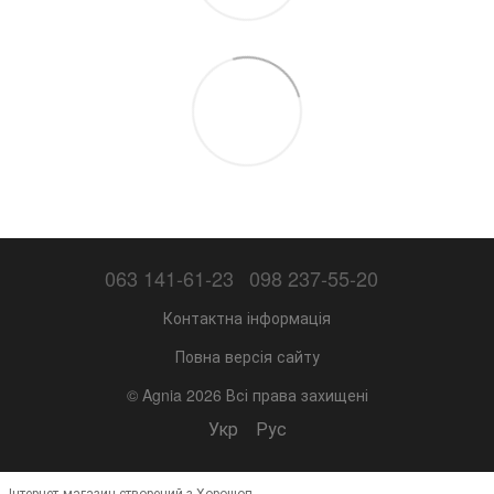
063 141-61-23
098 237-55-20
Контактна інформація
Повна версія сайту
© Agnia 2026 Всі права захищені
Укр
Рус
Інтернет-магазин створений з Хорошоп