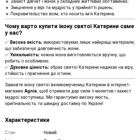
🔹 Захист дівчат і жінок у складних життєвих обставинах;
🔹 Зміцнення у вірі та мудрість у прийнятті рішень;
🔹 Покровительство всім, хто носить ім’я Катерина.
Чому варто купити ікону святої Катерини саме
у нас?
✅
Висока якість:
використовуємо лише найкращі матеріали,
що забезпечує довговічність ікони.
✅
Унікальність:
кожна ікона виготовляється вручну, що
робить її особливою.
✅
Духовна цінність:
образ святої Катерини надихає на віру,
стійкість і прагнення до істини.
Замовте ікону святої великомучениці Катерини в інтернет-
магазині
Agnia
, щоб отримати дар сили її молитов і захист
мудрої заступниці. Ми гарантуємо високу якість,
оригінальність та швидку доставку по Україні!
Характеристики
Стан
Новий