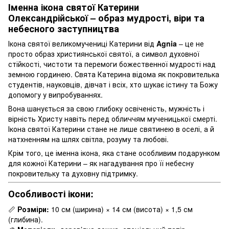
Іменна ікона святої Катерини
Олександрійської – образ мудрості, віри та
небесного заступництва
Ікона святої великомучениці Катерини від
Agnia
– це не
просто образ християнської святої, а символ духовної
стійкості, чистоти та перемоги божественної мудрості над
земною гординею. Свята Катерина відома як покровителька
студентів, науковців, дівчат і всіх, хто шукає істину та Божу
допомогу у випробуваннях.
Вона шанується за свою глибоку освіченість, мужність і
вірність Христу навіть перед обличчям мученицької смерті.
Ікона святої Катерини стане не лише святинею в оселі, а й
натхненням на шлях світла, розуму та любові.
Крім того, це іменна ікона, яка стане особливим подарунком
для кожної Катерини – як нагадування про її небесну
покровительку та духовну підтримку.
Особливості ікони:
📏
Розміри:
10 см (ширина) × 14 см (висота) × 1,5 см
(глибина).