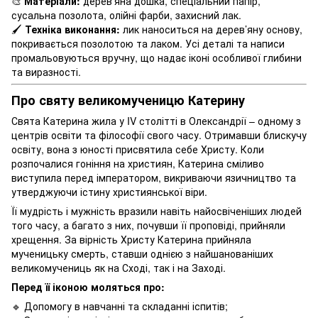
🎨
Матеріали:
дерев’яна дошка, спеціальний папір,
сусальна позолота, олійні фарби, захисний лак.
🖌
Техніка виконання:
лик наноситься на дерев’яну основу,
покривається позолотою та лаком. Усі деталі та написи
промальовуються вручну, що надає іконі особливої глибини
та виразності.
Про святу великомученицю Катерину
Свята Катерина жила у IV столітті в Олександрії – одному з
центрів освіти та філософії свого часу. Отримавши блискучу
освіту, вона з юності присвятила себе Христу. Коли
розпочалися гоніння на християн, Катерина сміливо
виступила перед імператором, викриваючи язичництво та
утверджуючи істину християнської віри.
Її мудрість і мужність вразили навіть найосвіченіших людей
того часу, а багато з них, почувши її проповіді, прийняли
хрещення. За вірність Христу Катерина прийняла
мученицьку смерть, ставши однією з найшанованіших
великомучениць як на Сході, так і на Заході.
Перед її іконою моляться про:
🔹 Допомогу в навчанні та складанні іспитів;