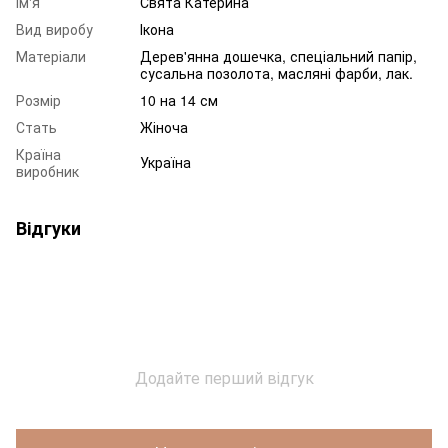
Ім'я
Свята Катерина
Вид виробу
Ікона
Матеріали
Дерев'янна дошечка, спеціальний папір,
сусальна позолота, масляні фарби, лак.
Розмір
10 на 14 см
Стать
Жіноча
Країна
Україна
виробник
Відгуки
Додайте перший відгук